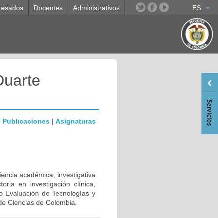
resados
Docentes
Administrativos
ES
Duarte
|
Publicaciones
|
Asignaturas
iencia académica, investigativa
oria en investigación clínica,
po Evaluación de Tecnologías y
o de Ciencias de Colombia.