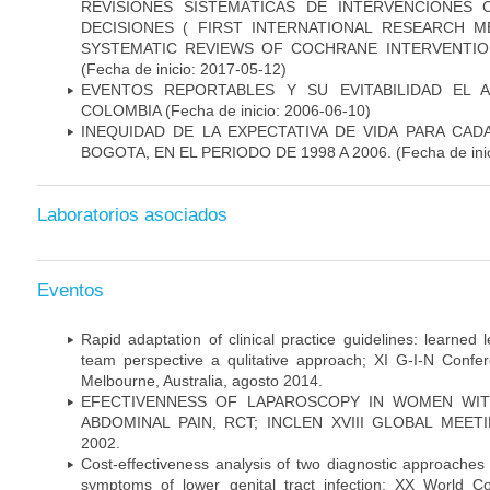
REVISIONES SISTEMÁTICAS DE INTERVENCIONES
DECISIONES ( FIRST INTERNATIONAL RESEARCH
SYSTEMATIC REVIEWS OF COCHRANE INTERVENTIO
(Fecha de inicio: 2017-05-12)
EVENTOS REPORTABLES Y SU EVITABILIDAD EL 
COLOMBIA
(Fecha de inicio: 2006-06-10)
INEQUIDAD DE LA EXPECTATIVA DE VIDA PARA CA
BOGOTA, EN EL PERIODO DE 1998 A 2006.
(Fecha de ini
Laboratorios asociados
Eventos
Rapid adaptation of clinical practice guidelines: learned
team perspective a qulitative approach; XI G-I-N Confer
Melbourne, Australia, agosto 2014.
EFECTIVENNESS OF LAPAROSCOPY IN WOMEN WIT
ABDOMINAL PAIN, RCT; INCLEN XVIII GLOBAL MEETIN
2002.
Cost-effectiveness analysis of two diagnostic approaches 
symptoms of lower genital tract infection; XX World 