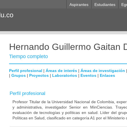
Aspirantes
Estudiantes
Eg
du.co
Hernando Guillermo Gaitan 
Tiempo completo
Perfil profesional
|
Áreas de interés
|
Áreas de investigación
|
Grupos
|
Proyectos
|
Laboratorios
|
Eventos
|
Enlaces
Perfil profesional
Profesor Titular de la Universidad Nacional de Colombia, exper
y administrativa, investigador Senior en MinCiencias. Trayect
evaluación de tecnologías y políticas en salud. Líder del gru
Políticas en Salud, clasificado en categoría A1 por el Ministeri