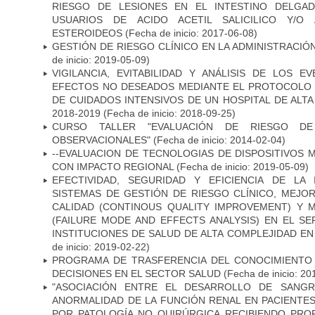
RIESGO DE LESIONES EN EL INTESTINO DELGA
USUARIOS DE ACIDO ACETIL SALICILICO Y/O 
ESTEROIDEOS
(Fecha de inicio: 2017-06-08)
GESTIÓN DE RIESGO CLÍNICO EN LA ADMINISTRACI
de inicio: 2019-05-09)
VIGILANCIA, EVITABILIDAD Y ANÁLISIS DE LOS 
EFECTOS NO DESEADOS MEDIANTE EL PROTOCOLO 
DE CUIDADOS INTENSIVOS DE UN HOSPITAL DE ALT
2018-2019
(Fecha de inicio: 2018-09-25)
CURSO TALLER "EVALUACIÓN DE RIESGO D
OBSERVACIONALES"
(Fecha de inicio: 2014-02-04)
--EVALUACION DE TECNOLOGIAS DE DISPOSITIVOS
CON IMPACTO REGIONAL
(Fecha de inicio: 2019-05-09)
EFECTIVIDAD, SEGURIDAD Y EFICIENCIA DE LA
SISTEMAS DE GESTIÓN DE RIESGO CLÍNICO, MEJO
CALIDAD (CONTINOUS QUALITY IMPROVEMENT) Y 
(FAILURE MODE AND EFFECTS ANALYSIS) EN EL SE
INSTITUCIONES DE SALUD DE ALTA COMPLEJIDAD E
de inicio: 2019-02-22)
PROGRAMA DE TRASFERENCIA DEL CONOCIMIENTO
DECISIONES EN EL SECTOR SALUD
(Fecha de inicio: 20
"ASOCIACIÓN ENTRE EL DESARROLLO DE SANGR
ANORMALIDAD DE LA FUNCIÓN RENAL EN PACIENTE
POR PATOLOGÍA NO QUIRÚRGICA RECIBIENDO PROF