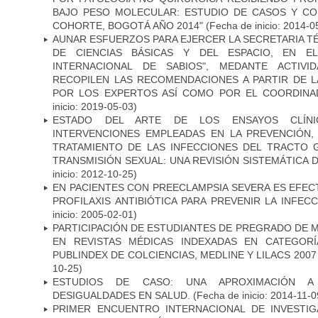
BAJO PESO MOLECULAR: ESTUDIO DE CASOS Y C
COHORTE, BOGOTÁ AÑO 2014"
(Fecha de inicio: 2014-0
AUNAR ESFUERZOS PARA EJERCER LA SECRETARIA T
DE CIENCIAS BÁSICAS Y DEL ESPACIO, EN E
INTERNACIONAL DE SABIOS", MEDANTE ACTIVI
RECOPILEN LAS RECOMENDACIONES A PARTIR DE 
POR LOS EXPERTOS ASÍ COMO POR EL COORDINA
inicio: 2019-05-03)
ESTADO DEL ARTE DE LOS ENSAYOS CLÍNI
INTERVENCIONES EMPLEADAS EN LA PREVENCIÓN, 
TRATAMIENTO DE LAS INFECCIONES DEL TRACTO G
TRANSMISIÓN SEXUAL: UNA REVISIÓN SISTEMÁTICA D
inicio: 2012-10-25)
EN PACIENTES CON PREECLAMPSIA SEVERA ES EFEC
PROFILAXIS ANTIBIÓTICA PARA PREVENIR LA INFEC
inicio: 2005-02-01)
PARTICIPACIÓN DE ESTUDIANTES DE PREGRADO DE M
EN REVISTAS MÉDICAS INDEXADAS EN CATEGORÍ
PUBLINDEX DE COLCIENCIAS, MEDLINE Y LILACS 2007 
10-25)
ESTUDIOS DE CASO: UNA APROXIMACIÓN A 
DESIGUALDADES EN SALUD.
(Fecha de inicio: 2014-11-0
PRIMER ENCUENTRO INTERNACIONAL DE INVESTI