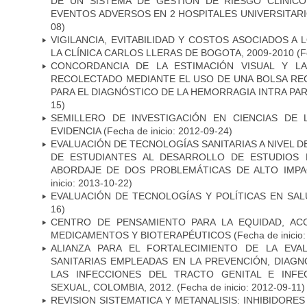
DE UN SISTEMA DE GESTIÓN DE RIESGO CLÍNIC
EVENTOS ADVERSOS EN 2 HOSPITALES UNIVERSITARI
08)
VIGILANCIA, EVITABILIDAD Y COSTOS ASOCIADOS A
LA CLÍNICA CARLOS LLERAS DE BOGOTA, 2009-2010
(F
CONCORDANCIA DE LA ESTIMACIÓN VISUAL Y L
RECOLECTADO MEDIANTE EL USO DE UNA BOLSA R
PARA EL DIAGNÓSTICO DE LA HEMORRAGIA INTRA PA
15)
SEMILLERO DE INVESTIGACIÓN EN CIENCIAS DE
EVIDENCIA
(Fecha de inicio: 2012-09-24)
EVALUACIÓN DE TECNOLOGÍAS SANITARIAS A NIVEL 
DE ESTUDIANTES AL DESARROLLO DE ESTUDIOS 
ABORDAJE DE DOS PROBLEMÁTICAS DE ALTO IMPAC
inicio: 2013-10-22)
EVALUACIÓN DE TECNOLOGÍAS Y POLÍTICAS EN SAL
16)
CENTRO DE PENSAMIENTO PARA LA EQUIDAD, AC
MEDICAMENTOS Y BIOTERAPÉUTICOS
(Fecha de inicio
ALIANZA PARA EL FORTALECIMIENTO DE LA EVA
SANITARIAS EMPLEADAS EN LA PREVENCIÓN, DIAG
LAS INFECCIONES DEL TRACTO GENITAL E INFE
SEXUAL, COLOMBIA, 2012.
(Fecha de inicio: 2012-09-11)
REVISION SISTEMATICA Y METANALISIS: INHIBIDOR