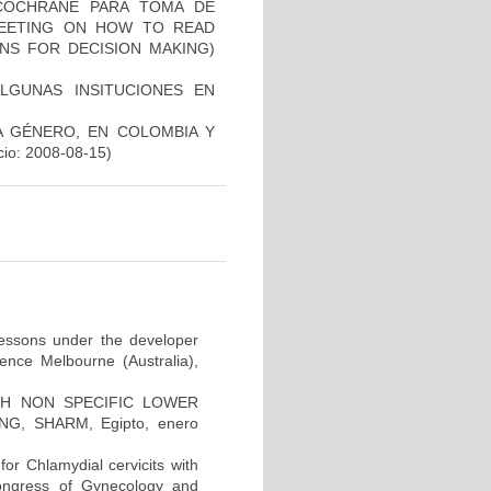
 COCHRANE PARA TOMA DE
 MEETING ON HOW TO READ
NS FOR DECISION MAKING)
ALGUNAS INSITUCIONES EN
DA GÉNERO, EN COLOMBIA Y
cio: 2008-08-15)
 lessons under the developer
ence Melbourne (Australia),
H NON SPECIFIC LOWER
G, SHARM, Egipto, enero
for Chlamydial cervicits with
Congress of Gynecology and