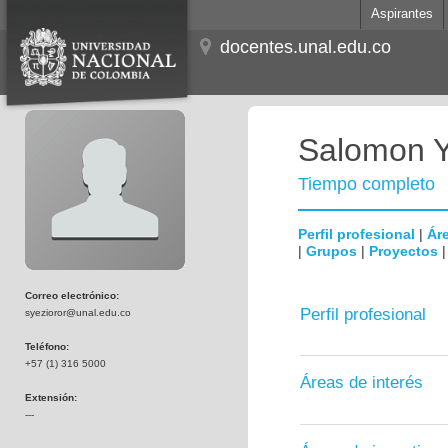
Aspirantes
docentes.unal.edu.co
Salomon Y
Tiempo completo
Perfil profesional
|
Áre
|
Grupos
|
Proyectos
Correo electrónico:
Perfil profesional
syezioror@unal.edu.co
Teléfono:
+57 (1) 316 5000
Áreas de interés
Extensión:
---