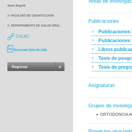
Áreas de investigac
Sede Bogotá
2- FACULTAD DE ODONTOLOGÍA
Publicaciones
2- DEPARTAMENTO DE SALUD ORAL
Publicaciones 
CVLAC
Publicaciones
Libros publica
Descargar hoja de vida
Tesis de posg
Tesis de pregr
Regresar
Asignaturas
Grupos de investig
ORTODONCIA A
Proyectos asociad