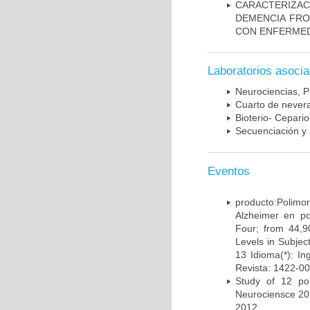
CARACTERIZAC
DEMENCIA FR
CON ENFERMED
Laboratorios asoci
Neurociencias, P
Cuarto de nevera
Bioterio- Cepario
Secuenciación y 
Eventos
producto:Poli
Alzheimer en po
Four; from 44,9
Levels in Subject
13 Idioma(*): In
Revista: 1422-00
Study of 12 pol
Neurociensce 20
2012.