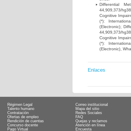
Differential 
44,909,373/hg38)
Cognitive Impairm
(*): Internati
(Electronic); Di
44,909,373/hg38)
Cognitive Impairm
(*): Internati
(Electronic), Wh
Enlaces
Régimen Legal
Correo institucional
Talento humano
Mapa del sitio
Contratación
Redes Sociales
Ofertas de empleo
FAQ
Rendición de cuentas
Quejas y reclamos
Concurso docente
Atención en línea
Pago Virtual
Encuesta