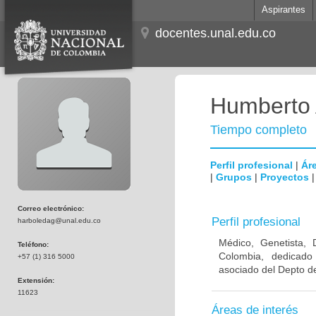
Aspirantes
docentes.unal.edu.co
Humberto 
Tiempo completo
Perfil profesional
|
Áre
|
Grupos
|
Proyectos
Correo electrónico:
Perfil profesional
harboledag@unal.edu.co
Médico, Genetista, 
Teléfono:
Colombia, dedicado
+57 (1) 316 5000
asociado del Depto de
Extensión:
11623
Áreas de interés