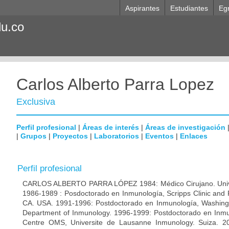
Aspirantes
Estudiantes
Eg
du.co
Carlos Alberto Parra Lopez
Exclusiva
Perfil profesional
|
Áreas de interés
|
Áreas de investigación
|
Grupos
|
Proyectos
|
Laboratorios
|
Eventos
|
Enlaces
Perfil profesional
CARLOS ALBERTO PARRA LÓPEZ 1984: Médico Cirujano. Unive
1986-1989 : Posdoctorado en Inmunología, Scripps Clinic and 
CA. USA. 1991-1996: Postdoctorado en Inmunología, Washingto
Department of Inmunology. 1996-1999: Postdoctorado en Inmun
Centre OMS, Universite de Lausanne Inmunology. Suiza. 200