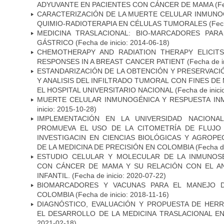
ADYUVANTE EN PACIENTES CON CÁNCER DE MAMA
(Fe
CARACTERIZACIÓN DE LA MUERTE CELULAR INMUNOG
QUIMIO-RADIOTERAPIA EN CÉLULAS TUMORALES
(Fech
MEDICINA TRASLACIONAL: BIO-MARCADORES PAR
GÁSTRICO
(Fecha de inicio: 2014-06-18)
CHEMOTHERAPY AND RADIATION THERAPY ELICIT
RESPONSES IN A BREAST CANCER PATIENT
(Fecha de i
ESTANDARIZACIÓN DE LA OBTENCIÓN Y PRESERVAC
Y ANALISIS DEL INFILTRADO TUMORAL CON FINES DE
EL HOSPITAL UNIVERSITARIO NACIONAL
(Fecha de inici
MUERTE CELULAR INMUNOGÉNICA Y RESPUESTA IN
inicio: 2015-10-28)
IMPLEMENTACIÓN EN LA UNIVERSIDAD NACION
PROMUEVA EL USO DE LA CITOMETRÍA DE FLUJO
INVESTIGACIN EN CIENCIAS BIOLÓGICAS Y AGROP
DE LA MEDICINA DE PRECISIÓN EN COLOMBIA
(Fecha de
ESTUDIO CELULAR Y MOLECULAR DE LA INMUNOS
CON CÁNCER DE MAMA Y SU RELACIÓN CON EL A
INFANTIL.
(Fecha de inicio: 2020-07-22)
BIOMARCADORES Y VACUNAS PARA EL MANEJO 
COLOMBIA
(Fecha de inicio: 2018-11-16)
DIAGNÓSTICO, EVALUACIÓN Y PROPUESTA DE HERR
EL DESARROLLO DE LA MEDICINA TRASLACIONAL E
2021-02-18)