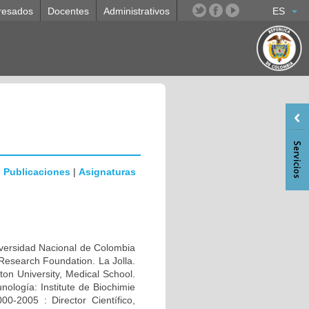
resados
Docentes
Administrativos
ES
|
Publicaciones
|
Asignaturas
rsidad Nacional de Colombia
Research Foundation. La Jolla.
n University, Medical School.
ología: Institute de Biochimie
0-2005 : Director Científico,