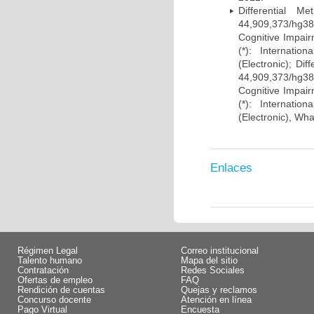
Differential 
44,909,373/hg38)
Cognitive Impairm
(*): Internati
(Electronic); Di
44,909,373/hg38)
Cognitive Impairm
(*): Internati
(Electronic), Wh
Enlaces
Régimen Legal
Correo institucional
Talento humano
Mapa del sitio
Contratación
Redes Sociales
Ofertas de empleo
FAQ
Rendición de cuentas
Quejas y reclamos
Concurso docente
Atención en línea
Pago Virtual
Encuesta