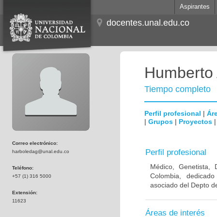
Aspirantes
docentes.unal.edu.co
Humberto 
Tiempo completo
Perfil profesional
|
Áre
|
Grupos
|
Proyectos
Correo electrónico:
Perfil profesional
harboledag@unal.edu.co
Médico, Genetista, 
Teléfono:
Colombia, dedicado
+57 (1) 316 5000
asociado del Depto de
Extensión:
11623
Áreas de interés