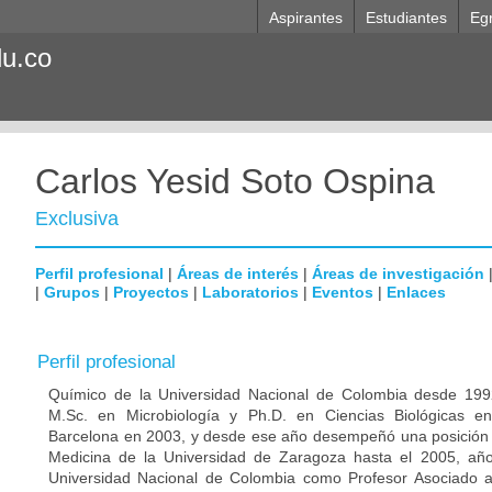
Aspirantes
Estudiantes
Eg
du.co
Carlos Yesid Soto Ospina
Exclusiva
Perfil profesional
|
Áreas de interés
|
Áreas de investigación
|
Grupos
|
Proyectos
|
Laboratorios
|
Eventos
|
Enlaces
Perfil profesional
Químico de la Universidad Nacional de Colombia desde 1992
M.Sc. en Microbiología y Ph.D. en Ciencias Biológicas e
Barcelona en 2003, y desde ese año desempeñó una posición p
Medicina de la Universidad de Zaragoza hasta el 2005, año
Universidad Nacional de Colombia como Profesor Asociado 