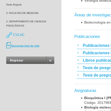
Virología Molecu
Sede Bogotá
2- FACULTAD DE MEDICINA
Áreas de investigac
2- DEPARTAMENTO DE CIENCIAS
Biotecnología en
FISIOLÓGICAS
CVLAC
Publicaciones
Publicaciones 
Descargar hoja de vida
Publicaciones
Libros publica
Regresar
Tesis de posg
Tesis de pregr
Asignaturas
Bioquímica I 
Código: 20179
Biología mole