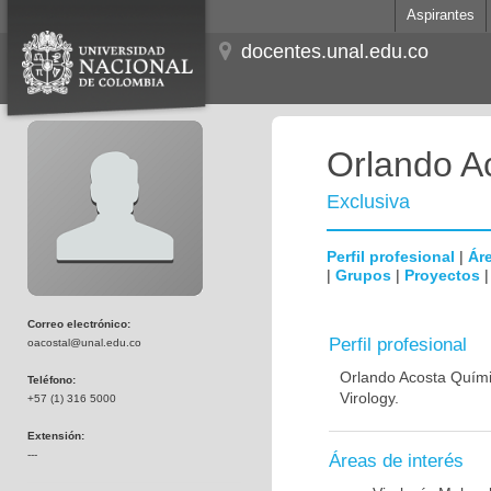
Aspirantes
docentes.unal.edu.co
Orlando A
Exclusiva
Perfil profesional
|
Áre
|
Grupos
|
Proyectos
Correo electrónico:
Perfil profesional
oacostal@unal.edu.co
Orlando Acosta Químic
Teléfono:
Virology.
+57 (1) 316 5000
Extensión:
---
Áreas de interés