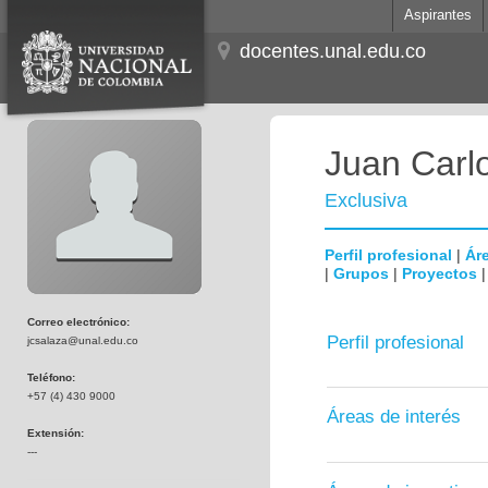
Aspirantes
docentes.unal.edu.co
Juan Carl
Exclusiva
Perfil profesional
|
Áre
|
Grupos
|
Proyectos
Correo electrónico:
Perfil profesional
jcsalaza@unal.edu.co
Teléfono:
+57 (4) 430 9000
Áreas de interés
Extensión:
---