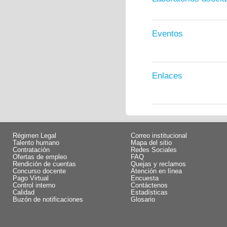
Eventos
Enlaces
Régimen Legal
Correo institucional
Talento humano
Mapa del sitio
Contratación
Redes Sociales
Ofertas de empleo
FAQ
Rendición de cuentas
Quejas y reclamos
Concurso docente
Atención en línea
Pago Virtual
Encuesta
Control interno
Contáctenos
Calidad
Estadísticas
Buzón de notificaciones
Glosario