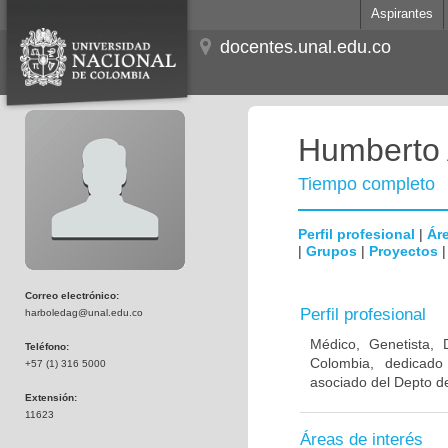
Aspirantes
docentes.unal.edu.co
Humberto 
Tiempo completo
Perfil profesional
|
Áre
|
Grupos
|
Proyectos
Correo electrónico:
Perfil profesional
harboledag@unal.edu.co
Médico, Genetista, 
Teléfono:
Colombia, dedicado
+57 (1) 316 5000
asociado del Depto de
Extensión:
11623
Áreas de interés