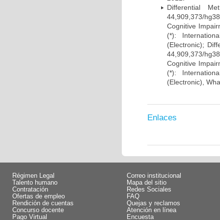
Differential 
44,909,373/hg38)
Cognitive Impairm
(*): Internati
(Electronic); Di
44,909,373/hg38)
Cognitive Impairm
(*): Internati
(Electronic), Wh
Enlaces
Régimen Legal
Correo institucional
Talento humano
Mapa del sitio
Contratación
Redes Sociales
Ofertas de empleo
FAQ
Rendición de cuentas
Quejas y reclamos
Concurso docente
Atención en línea
Pago Virtual
Encuesta