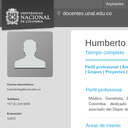
Aspirantes
docentes.unal.edu.co
Humberto 
Tiempo completo
Perfil profesional
|
Áre
|
Grupos
|
Proyectos
Correo electrónico:
Perfil profesional
harboledag@unal.edu.co
Médico, Genetista, 
Teléfono:
Colombia, dedicado
+57 (1) 316 5000
asociado del Depto de
Extensión:
11623
Áreas de interés