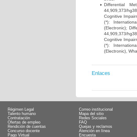
Differential 
44,909,373/hg38)
Cognitive Impairm
(*): Internati
(Electronic); Di
44,909,373/hg38)
Cognitive Impairm
(*): Internati
(Electronic), Wh
Enlaces
Régimen Legal
Correo institucional
Talento humano
Mapa del sitio
Contratación
Redes Sociales
Ofertas de empleo
FAQ
Rendición de cuentas
Quejas y reclamos
Concurso docente
Atención en línea
Pago Virtual
Encuesta