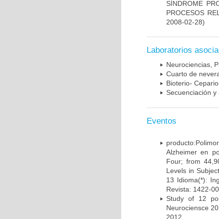
SÍNDROME PRO
PROCESOS REL
2008-02-28)
Laboratorios asoci
Neurociencias, P
Cuarto de nevera
Bioterio- Cepario
Secuenciación y 
Eventos
producto:Poli
Alzheimer en po
Four; from 44,9
Levels in Subject
13 Idioma(*): In
Revista: 1422-00
Study of 12 pol
Neurociensce 20
2012.