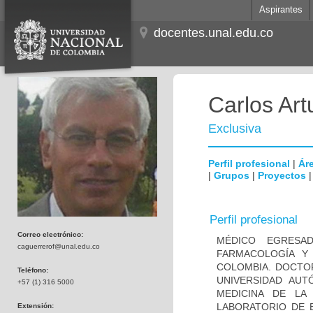
Aspirantes
docentes.unal.edu.co
Carlos Ar
Exclusiva
Perfil profesional
|
Áre
|
Grupos
|
Proyectos
Perfil profesional
Correo electrónico:
MÉDICO EGRESA
caguerrerof@unal.edu.co
FARMACOLOGÍA Y
COLOMBIA. DOCTOR
Teléfono:
UNIVERSIDAD AUT
+57 (1) 316 5000
MEDICINA DE LA
LABORATORIO DE 
Extensión: