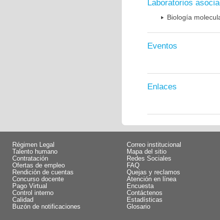
Laboratorios asoci
Biología molecula
Eventos
Enlaces
Régimen Legal
Correo institucional
Talento humano
Mapa del sitio
Contratación
Redes Sociales
Ofertas de empleo
FAQ
Rendición de cuentas
Quejas y reclamos
Concurso docente
Atención en línea
Pago Virtual
Encuesta
Control interno
Contáctenos
Calidad
Estadísticas
Buzón de notificaciones
Glosario