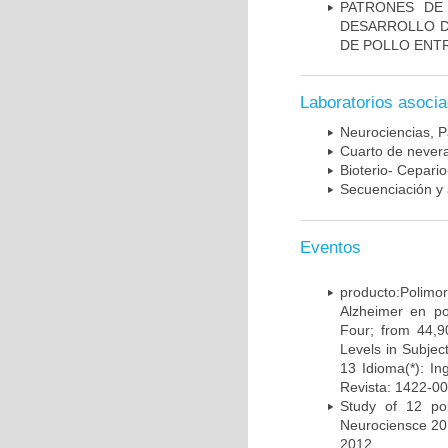
PATRONES DE
DESARROLLO D
DE POLLO ENTR
Laboratorios asoci
Neurociencias, P
Cuarto de nevera
Bioterio- Cepario
Secuenciación y 
Eventos
producto:Poli
Alzheimer en po
Four; from 44,9
Levels in Subject
13 Idioma(*): In
Revista: 1422-00
Study of 12 pol
Neurociensce 20
2012.