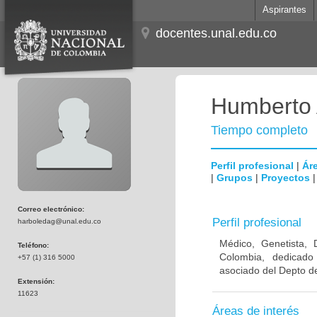
Aspirantes
docentes.unal.edu.co
Humberto 
Tiempo completo
Perfil profesional
|
Áre
|
Grupos
|
Proyectos
Correo electrónico:
Perfil profesional
harboledag@unal.edu.co
Médico, Genetista, 
Teléfono:
Colombia, dedicado
+57 (1) 316 5000
asociado del Depto de
Extensión:
11623
Áreas de interés