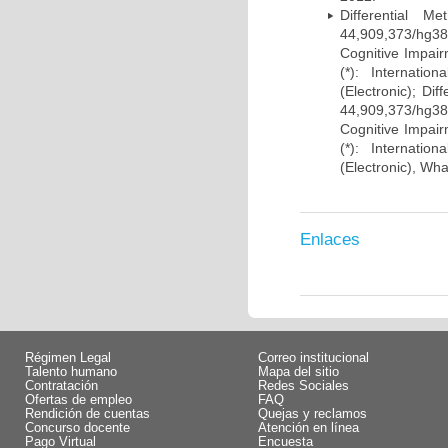
Differential 
44,909,373/hg38)
Cognitive Impairm
(*): Internati
(Electronic); Di
44,909,373/hg38)
Cognitive Impairm
(*): Internati
(Electronic), Wh
Enlaces
Régimen Legal
Correo institucional
Talento humano
Mapa del sitio
Contratación
Redes Sociales
Ofertas de empleo
FAQ
Rendición de cuentas
Quejas y reclamos
Concurso docente
Atención en línea
Pago Virtual
Encuesta