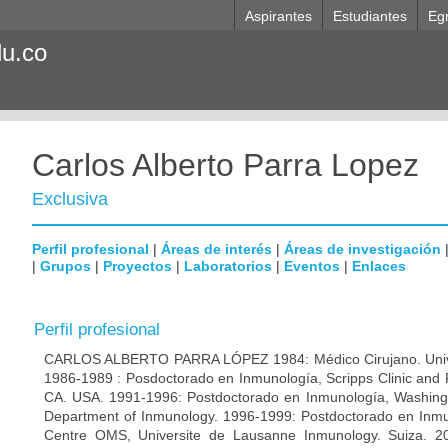
Aspirantes
Estudiantes
Eg
du.co
Carlos Alberto Parra Lopez
Exclusiva
Perfil profesional
|
Áreas de interés
|
Áreas de investigación
|
Grupos
|
Proyectos
|
Laboratorios
|
Eventos
|
Enlaces
Perfil profesional
CARLOS ALBERTO PARRA LÓPEZ 1984: Médico Cirujano. Unive
1986-1989 : Posdoctorado en Inmunología, Scripps Clinic and 
CA. USA. 1991-1996: Postdoctorado en Inmunología, Washingto
Department of Inmunology. 1996-1999: Postdoctorado en Inmun
Centre OMS, Universite de Lausanne Inmunology. Suiza. 200