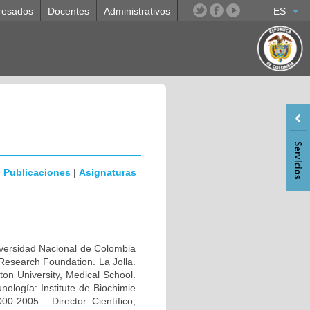
resados
Docentes
Administrativos
ES
|
Publicaciones
|
Asignaturas
rsidad Nacional de Colombia
Research Foundation. La Jolla.
n University, Medical School.
ología: Institute de Biochimie
0-2005 : Director Científico,