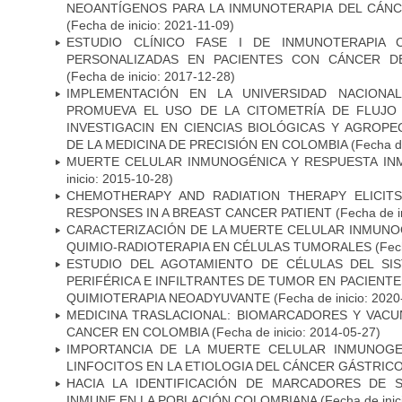
NEOANTÍGENOS PARA LA INMUNOTERAPIA DEL CÁNC
(Fecha de inicio: 2021-11-09)
ESTUDIO CLÍNICO FASE I DE INMUNOTERAPIA 
PERSONALIZADAS EN PACIENTES CON CÁNCER D
(Fecha de inicio: 2017-12-28)
IMPLEMENTACIÓN EN LA UNIVERSIDAD NACION
PROMUEVA EL USO DE LA CITOMETRÍA DE FLUJO
INVESTIGACIN EN CIENCIAS BIOLÓGICAS Y AGROP
DE LA MEDICINA DE PRECISIÓN EN COLOMBIA
(Fecha de
MUERTE CELULAR INMUNOGÉNICA Y RESPUESTA IN
inicio: 2015-10-28)
CHEMOTHERAPY AND RADIATION THERAPY ELICIT
RESPONSES IN A BREAST CANCER PATIENT
(Fecha de i
CARACTERIZACIÓN DE LA MUERTE CELULAR INMUNOG
QUIMIO-RADIOTERAPIA EN CÉLULAS TUMORALES
(Fech
ESTUDIO DEL AGOTAMIENTO DE CÉLULAS DEL SI
PERIFÉRICA E INFILTRANTES DE TUMOR EN PACIENT
QUIMIOTERAPIA NEOADYUVANTE
(Fecha de inicio: 2020
MEDICINA TRASLACIONAL: BIOMARCADORES Y VACU
CANCER EN COLOMBIA
(Fecha de inicio: 2014-05-27)
IMPORTANCIA DE LA MUERTE CELULAR INMUNOGE
LINFOCITOS EN LA ETIOLOGIA DEL CÁNCER GÁSTRIC
HACIA LA IDENTIFICACIÓN DE MARCADORES DE 
INMUNE EN LA POBLACIÓN COLOMBIANA
(Fecha de inic