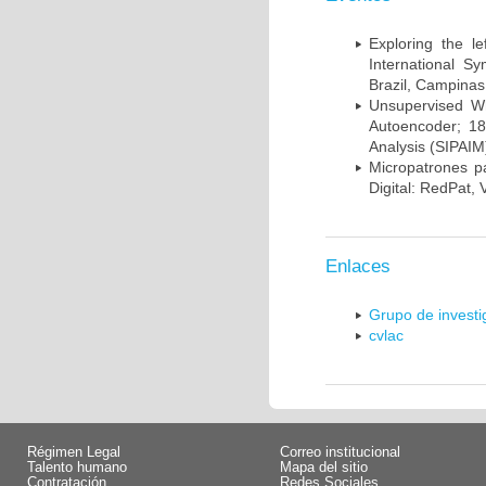
Exploring the l
International S
Brazil, Campinas
Unsupervised Whi
Autoencoder; 18
Analysis (SIPAIM
Micropatrones p
Digital: RedPat, 
Enlaces
Grupo de invest
cvlac
Régimen Legal
Correo institucional
Talento humano
Mapa del sitio
Contratación
Redes Sociales