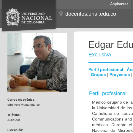
Aspirantes
docentes.unal.edu.co
Edgar Edu
Exclusiva
Perfil profesional
|
Áre
|
Grupos
|
Proyectos
Perfil profesional
Correo electrónico:
Médico cirujano de la
edromero@unal.edu.co
la Universidad de los
Catholique de Louva
Teléfono:
Communications and 
3165000
médicas. Durante e
Nacional de Microel
Extensión: