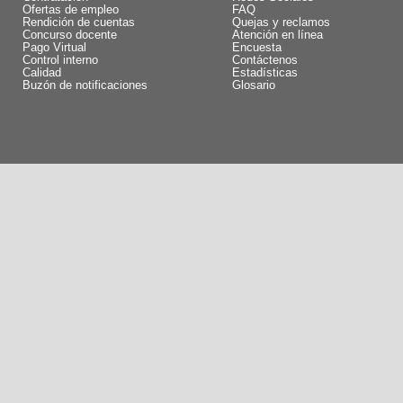
Ofertas de empleo
FAQ
Rendición de cuentas
Quejas y reclamos
Concurso docente
Atención en línea
Pago Virtual
Encuesta
Control interno
Contáctenos
Calidad
Estadísticas
Buzón de notificaciones
Glosario