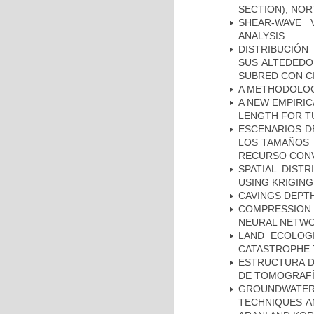
SECTION), NO
SHEAR-WAVE 
ANALYSIS
DISTRIBUCIÓN
SUS ALTEDEDO
SUBRED CON C
A METHODOLOGY
A NEW EMPIRI
LENGTH FOR T
ESCENARIOS D
LOS TAMAÑOS 
RECURSO CONV
SPATIAL DIST
USING KRIGING
CAVINGS DEPTH
COMPRESSION R
NEURAL NETWO
LAND ECOLOG
CATASTROPHE
ESTRUCTURA D
DE TOMOGRAFÍA
GROUNDWATE
TECHNIQUES A