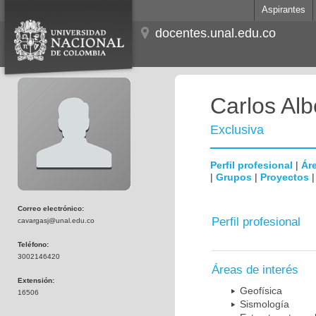
Aspirantes
docentes.unal.edu.co
Carlos Al
Exclusiva
Perfil profesional
|
Áre
|
Grupos
|
Proyectos
Correo electrónico:
Perfil profesional
cavargasj@unal.edu.co
Teléfono:
3002146420
Áreas de interés
Extensión:
Geofísica
16506
Sismología