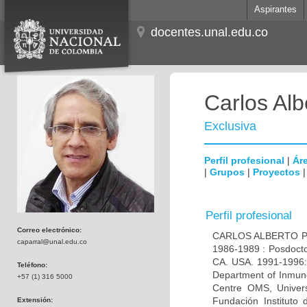
Aspirantes
docentes.unal.edu.co
Carlos Alb
Exclusiva
Perfil profesional
|
Áre
|
Grupos
|
Proyectos
Perfil profesional
Correo electrónico:
CARLOS ALBERTO PAR
caparral@unal.edu.co
1986-1989 : Posdocto
CA. USA. 1991-1996: 
Teléfono:
Department of Inmuno
+57 (1) 316 5000
Centre OMS, Univers
Fundación Instituto
Extensión: