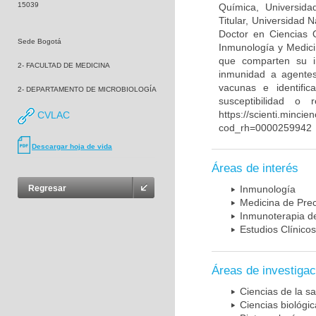
15039
Química, Universida
Titular, Universidad
Doctor en Ciencias 
Sede Bogotá
Inmunología y Medici
que comparten su in
2- FACULTAD DE MEDICINA
inmunidad a agentes 
vacunas e identifi
2- DEPARTAMENTO DE MICROBIOLOGÍA
susceptibilidad o
https://scienti.mincie
CVLAC
cod_rh=0000259942
Descargar hoja de vida
Áreas de interés
Regresar
Inmunología
Medicina de Prec
Inmunoterapia d
Estudios Clínicos
Áreas de investigac
Ciencias de la sa
Ciencias biológi