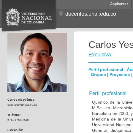
Aspirantes
docentes.unal.edu.co
Carlos Ye
Exclusiva
Perfil profesional
|
Áre
|
Grupos
|
Proyectos
Perfil profesional
Correo electrónico:
Químico de la Unive
cysotoo@unal.edu.co
M.Sc. en Microbiolo
Barcelona en 2003, y
Teléfono:
Medicina de la Univ
576017580538
Universidad Naciona
General, Bioquímica 
Extensión: