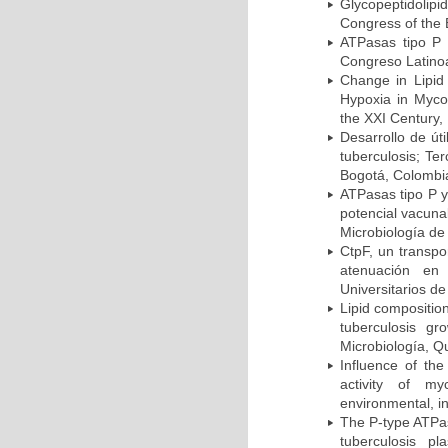
Glycopeptidolipi
Congress of the 
ATPasas tipo P 
Congreso Latinoa
Change in Lipid
Hypoxia in Mycob
the XXI Century,
Desarrollo de út
tuberculosis; Te
Bogotá, Colombi
ATPasas tipo P 
potencial vacuna
Microbiología de
CtpF, un transp
atenuación en 
Universitarios d
Lipid compositio
tuberculosis g
Microbiología, Q
Influence of th
activity of my
environmental, i
The P-type ATPas
tuberculosis p