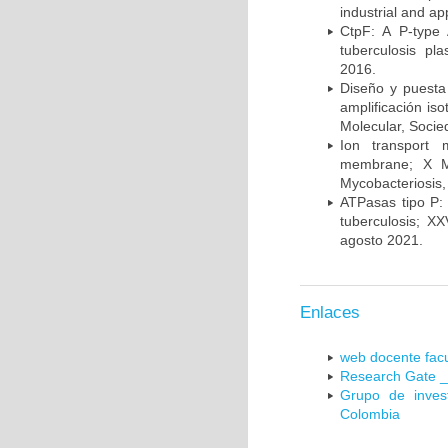
industrial and a
CtpF: A P-type
tuberculosis p
2016.
Diseño y puesta
amplificación is
Molecular, Socie
Ion transport 
membrane; X Me
Mycobacteriosis,
ATPasas tipo P: 
tuberculosis; X
agosto 2021.
Enlaces
web docente facu
Research Gate _
Grupo de inves
Colombia