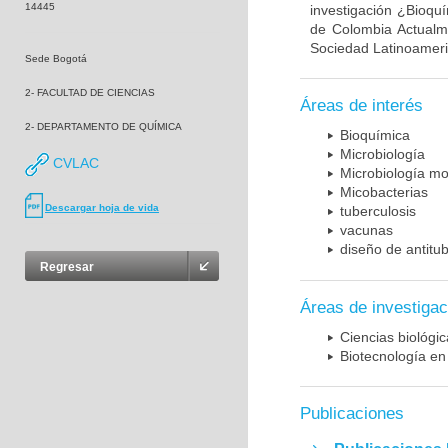
14445
investigación ¿Bioqu
de Colombia Actualme
Sociedad Latinoameric
Sede Bogotá
2- FACULTAD DE CIENCIAS
Áreas de interés
2- DEPARTAMENTO DE QUÍMICA
Bioquímica
Microbiología
CVLAC
Microbiología mo
Micobacterias
Descargar hoja de vida
tuberculosis
vacunas
diseño de antitu
Regresar
Áreas de investigac
Ciencias biológi
Biotecnología en
Publicaciones