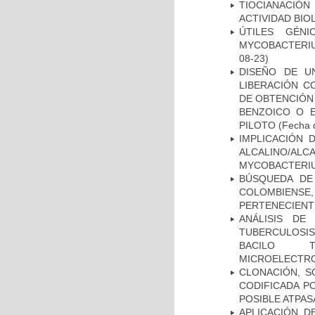
TIOCIANACIÓN
ACTIVIDAD BIO
ÚTILES GÉN
MYCOBACTERIU
08-23)
DISEÑO DE U
LIBERACIÓN C
DE OBTENCIÓN
BENZOICO O E
PILOTO
(Fecha d
IMPLICACIÓN 
ALCALINO/AL
MYCOBACTERI
BÚSQUEDA DE
COLOMBIENS
PERTENECIENT
ANÁLISIS DE
TUBERCULOSIS 
BACILO T
MICROELECTR
CLONACIÓN, S
CODIFICADA P
POSIBLE ATPAS
APLICACIÓN D