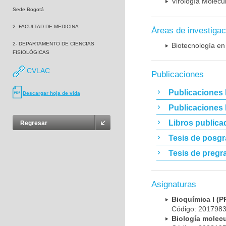
Virología Molecu
Sede Bogotá
2- FACULTAD DE MEDICINA
Áreas de investigac
2- DEPARTAMENTO DE CIENCIAS
Biotecnología en
FISIOLÓGICAS
CVLAC
Publicaciones
Publicaciones 
Descargar hoja de vida
Publicaciones
Libros publica
Regresar
Tesis de posg
Tesis de pregr
Asignaturas
Bioquímica I 
Código: 20179
Biología mole