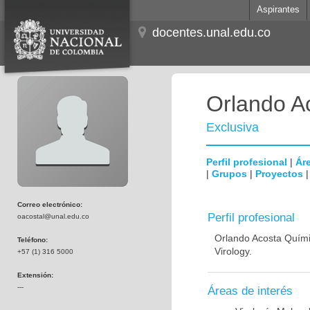
Aspirantes
docentes.unal.edu.co
Orlando A
Exclusiva
Perfil profesional
|
Áre
|
Grupos
|
Proyectos
Correo electrónico:
Perfil profesional
oacostal@unal.edu.co
Orlando Acosta Químic
Teléfono:
Virology.
+57 (1) 316 5000
Extensión:
---
Áreas de interés