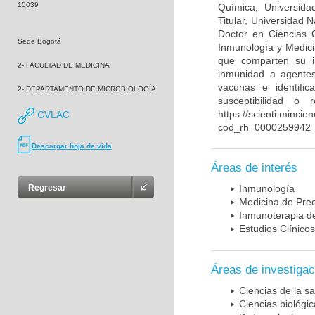
15039
Química, Universida
Titular, Universidad
Doctor en Ciencias 
Sede Bogotá
Inmunología y Medici
que comparten su in
2- FACULTAD DE MEDICINA
inmunidad a agentes 
vacunas e identifi
2- DEPARTAMENTO DE MICROBIOLOGÍA
susceptibilidad o
https://scienti.mincie
CVLAC
cod_rh=0000259942
Descargar hoja de vida
Áreas de interés
Regresar
Inmunología
Medicina de Prec
Inmunoterapia d
Estudios Clínicos
Áreas de investigac
Ciencias de la sa
Ciencias biológi