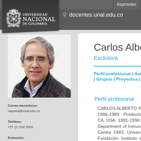
Aspirantes
docentes.unal.edu.co
Carlos Alb
Exclusiva
Perfil profesional
|
Áre
|
Grupos
|
Proyectos
Perfil profesional
Correo electrónico:
CARLOS ALBERTO PAR
caparral@unal.edu.co
1986-1989 : Posdocto
CA. USA. 1991-1996: 
Teléfono:
Department of Inmuno
+57 (1) 316 5000
Centre OMS, Univers
Fundación Instituto
Extensión: