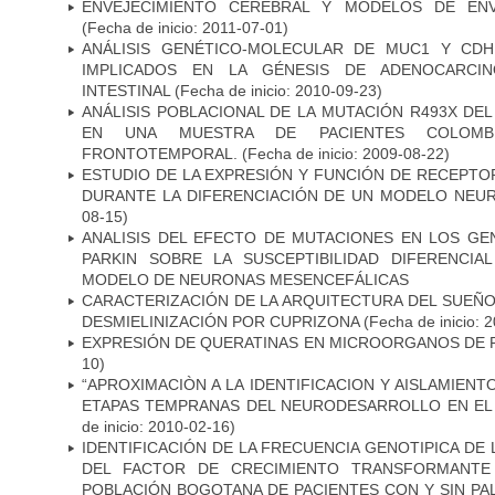
ENVEJECIMIENTO CEREBRAL Y MODELOS DE ENV
(Fecha de inicio: 2011-07-01)
ANÁLISIS GENÉTICO-MOLECULAR DE MUC1 Y CD
IMPLICADOS EN LA GÉNESIS DE ADENOCARCI
INTESTINAL
(Fecha de inicio: 2010-09-23)
ANÁLISIS POBLACIONAL DE LA MUTACIÓN R493X DE
EN UNA MUESTRA DE PACIENTES COLOMB
FRONTOTEMPORAL.
(Fecha de inicio: 2009-08-22)
ESTUDIO DE LA EXPRESIÓN Y FUNCIÓN DE RECEPTO
DURANTE LA DIFERENCIACIÓN DE UN MODELO NEU
08-15)
ANALISIS DEL EFECTO DE MUTACIONES EN LOS GE
PARKIN SOBRE LA SUSCEPTIBILIDAD DIFERENCI
MODELO DE NEURONAS MESENCEFÁLICAS
CARACTERIZACIÓN DE LA ARQUITECTURA DEL SUEÑ
DESMIELINIZACIÓN POR CUPRIZONA
(Fecha de inicio: 
EXPRESIÓN DE QUERATINAS EN MICROORGANOS DE P
10)
“APROXIMACIÒN A LA IDENTIFICACION Y AISLAMIEN
ETAPAS TEMPRANAS DEL NEURODESARROLLO EN EL
de inicio: 2010-02-16)
IDENTIFICACIÓN DE LA FRECUENCIA GENOTIPICA DE
DEL FACTOR DE CRECIMIENTO TRANSFORMANTE 
POBLACIÓN BOGOTANA DE PACIENTES CON Y SIN PAL