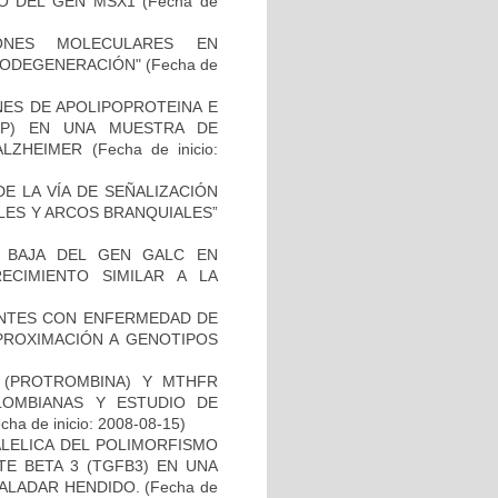
O DEL GEN MSX1
(Fecha de
IONES MOLECULARES EN
RODEGENERACIÓN"
(Fecha de
NES DE APOLIPOPROTEINA E
PP) EN UNA MUESTRA DE
ALZHEIMER
(Fecha de inicio:
E LA VÍA DE SEÑALIZACIÓN
LES Y ARCOS BRANQUIALES”
 BAJA DEL GEN GALC EN
ECIMIENTO SIMILAR A LA
IENTES CON ENFERMEDAD DE
PROXIMACIÓN A GENOTIPOS
I (PROTROMBINA) Y MTHFR
LOMBIANAS Y ESTUDIO DE
cha de inicio: 2008-08-15)
ALELICA DEL POLIMORFISMO
E BETA 3 (TGFB3) EN UNA
PALADAR HENDIDO.
(Fecha de