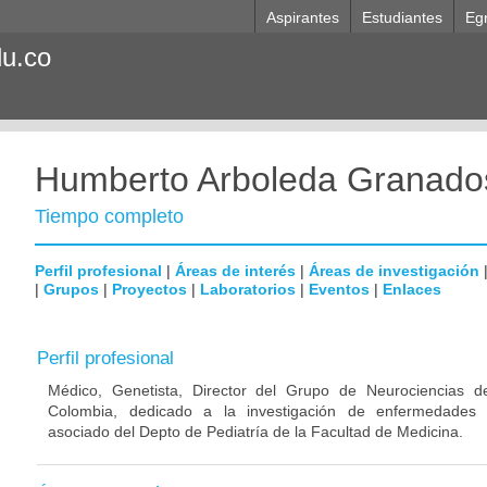
Aspirantes
Estudiantes
Eg
du.co
Humberto Arboleda Granado
Tiempo completo
Perfil profesional
|
Áreas de interés
|
Áreas de investigación
|
Grupos
|
Proyectos
|
Laboratorios
|
Eventos
|
Enlaces
Perfil profesional
Médico, Genetista, Director del Grupo de Neurociencias d
Colombia, dedicado a la investigación de enfermedades n
asociado del Depto de Pediatría de la Facultad de Medicina.