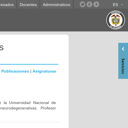
resados
Docentes
Administrativos
ES
s
|
Publicaciones
|
Asignaturas
e la Universidad Nacional de
eurodegenerativas. Profesor