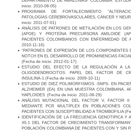
DEPARTAMENTO DE AMAZONAS- COLOMBIA: ESTUDI
inicio: 2010-08-05)
PROGRAMA DE FORTALECIMIENTO "ALTERAC
PATOLOGÍAS CEREBROVASCULARES, CÁNCER Y NEU
inicio: 2011-07-01)
ANÁLISIS DE PATRONES DE METILACIÓN EN LOS GE
(APOE) Y PROTEÍNA PRECURSORA AMILOIDE (A
PACIENTES COLOMBIANOS CON ENFERMEDAD DE 
2010-11-16)
“PATRONES DE EXPRESIÓN DE LOS COMPONENTES D
NOTCH EN EL DESARROLLO DE PROMINENCIAS FACIA
(Fecha de inicio: 2012-01-17)
ESTUDIO DEL EFECTO DE LA REGULACIÓN A LA
OLIGODENDROCITOS: PAPEL DEL FACTOR DE CR
INSULINA-1
(Fecha de inicio: 2009-10-11)
ESTUDIO DE DIEZ POLIMORFISMOS -SNPS- EN PAC
ALZHEIMER (EA) EN UNA MUESTRA COLOMBIANA. A
HAPLOIDES.
(Fecha de inicio: 2011-08-29)
ANÁLISIS MUTACIONAL DEL FACTOR V, FACTOR I
MEDIANTE PCR MULTIPLEX EN POBLACIONES CO
PACIENTES CON SUSCEPTIBILIDAD A TROMBOFILIA
(Fe
IDENTIFICACIÓN DE LA FRECUENCIA GENOTIPICA Y 
X5.1 DEL FACTOR DE CRECIMIENTO TRANSFORMANT
POBLACIÓN COLOMBIANA DE PACIENTES CON Y SIN 