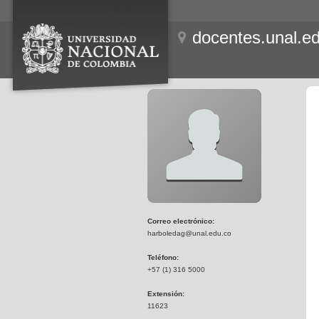
docentes.unal.e
Correo electrónico:
harboledag@unal.edu.co
Teléfono:
+57 (1) 316 5000
Extensión:
11623