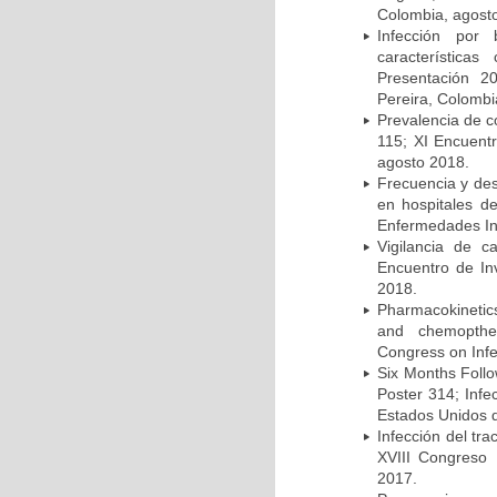
Colombia, agost
Infección por 
característica
Presentación 2
Pereira, Colombi
Prevalencia de c
115; XI Encuent
agosto 2018.
Frecuencia y des
en hospitales d
Enfermedades Inf
Vigilancia de 
Encuentro de In
2018.
Pharmacokinetics
and chemopther
Congress on Infe
Six Months Follow
Poster 314; Infe
Estados Unidos d
Infección del tra
XVIII Congreso
2017.