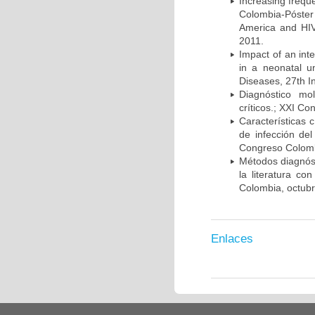
Increasing frequ
Colombia-Póster
America and HIV
2011.
Impact of an int
in a neonatal u
Diseases, 27th I
Diagnóstico mo
críticos.; XXI C
Características 
de infección del
Congreso Colombi
Métodos diagnóst
la literatura co
Colombia, octub
Enlaces