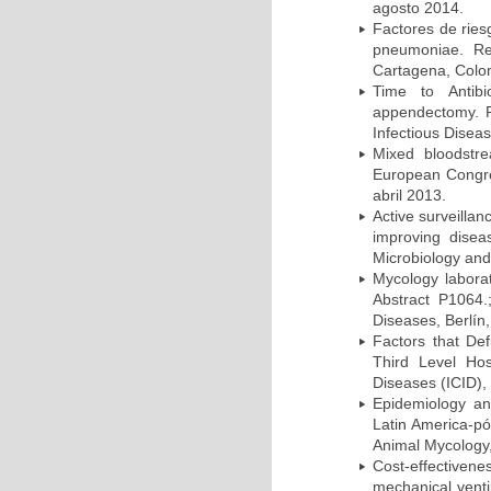
agosto 2014.
Factores de ries
pneumoniae. Re
Cartagena, Colo
Time to Antibio
appendectomy. P
Infectious Disea
Mixed bloodstr
European Congres
abril 2013.
Active surveillan
improving dise
Microbiology and 
Mycology laborat
Abstract P1064.
Diseases, Berlín,
Factors that Def
Third Level Hos
Diseases (ICID), 
Epidemiology and
Latin America-pó
Animal Mycology,
Cost-effectivene
mechanical vent