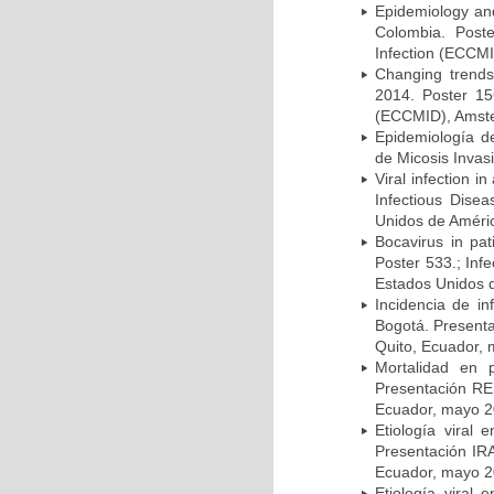
Epidemiology and 
Colombia. Post
Infection (ECCMI
Changing trends
2014. Poster 15
(ECCMID), Amster
Epidemiología d
de Micosis Invas
Viral infection i
Infectious Dise
Unidos de Améric
Bocavirus in pat
Poster 533.; Inf
Estados Unidos d
Incidencia de i
Bogotá. Presenta
Quito, Ecuador,
Mortalidad en 
Presentación RE
Ecuador, mayo 2
Etiología viral
Presentación IRA
Ecuador, mayo 2
Etiología viral