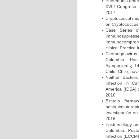
Pneumonia among 
XVIII Congreso
2017.
Cryptococcal mix
on Cryptococcus 
Case Series o
Immunosupress
Immunocompromi
clinical Practice
Citomegalovirus
Colombia. Pos
Symposium ¿ 14th
Chile, Chile, no
Neither Bacteri
Infection in Ca
America (IDSA) 
2016.
Estudio farmac
postquimiotera
Investigación en
2016.
Epidemiology and 
Colombia. Post
Infection (ECCMI