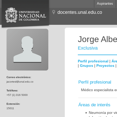
Aspirantes
docentes.unal.edu.co
Jorge Albe
Exclusiva
Perfil profesional
|
Áre
|
Grupos
|
Proyectos
Correo electrónico:
Perfil profesional
jacortesl@unal.edu.co
Médico especialista e
Teléfono:
+57 (1) 316 5000
Extensión:
Áreas de interés
15011
Neumonía por vi