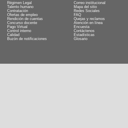
Régimen Legal
Correo institucional
Talento humano
Mapa del sitio
Contratación
Redes Sociales
Ofertas de empleo
FAQ
Rendición de cuentas
Quejas y reclamos
Concurso docente
Atención en línea
Pago Virtual
Encuesta
Control interno
Contáctenos
Calidad
Estadísticas
Buzón de notificaciones
Glosario