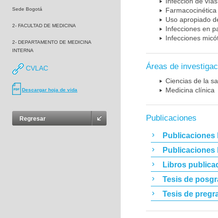
Infección de vías
Sede Bogotá
Farmacocinética 
Uso apropiado d
2- FACULTAD DE MEDICINA
Infecciones en p
Infecciones micó
2- DEPARTAMENTO DE MEDICINA
INTERNA
Áreas de investigac
CVLAC
Ciencias de la sa
Medicina clínica
Descargar hoja de vida
Publicaciones
Regresar
Publicaciones 
Publicaciones
Libros publica
Tesis de posg
Tesis de pregr