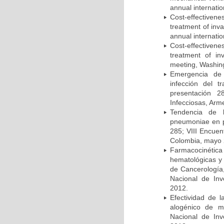
annual internati
Cost-effectivene
treatment of inv
annual internati
Cost-effectiven
treatment of in
meeting, Washing
Emergencia de 
infección del t
presentación 2
Infecciosas, Arm
Tendencia de l
pneumoniae en p
285; VIII Encuen
Colombia, mayo 
Farmacocinétic
hematológicas y n
de Cancerología,
Nacional de Inv
2012.
Efectividad de l
alogénico de me
Nacional de Inv