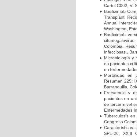
Cartel C002; VI 
Basiliximab Comp
Transplant Reci
Annual Intersci
Washington, Est
Basiliximab vers
citomegalovirus:
Colombia. Resum
Infecciosas., Ba
Microbiología y 
en pacientes crí
en Enfermedades 
Mortalidad en 
Resumen 225; IX
Barranquilla, Co
Frecuencia y d
pacientes en uni
de tercer nivel 
Enfermedades Inf
Tuberculosis en
Congreso Colomb
Características
SPE-26; XXIII 