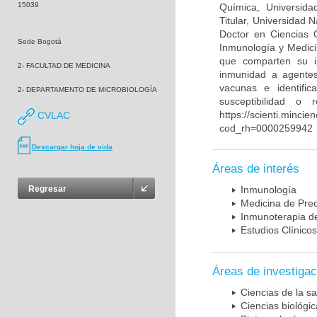
15039
Química, Universida
Titular, Universidad
Doctor en Ciencias 
Sede Bogotá
Inmunología y Medici
que comparten su in
2- FACULTAD DE MEDICINA
inmunidad a agentes 
vacunas e identifi
2- DEPARTAMENTO DE MICROBIOLOGÍA
susceptibilidad o
https://scienti.mincie
CVLAC
cod_rh=0000259942
Descargar hoja de vida
Áreas de interés
Regresar
Inmunología
Medicina de Prec
Inmunoterapia d
Estudios Clínicos
Áreas de investigac
Ciencias de la sa
Ciencias biológi