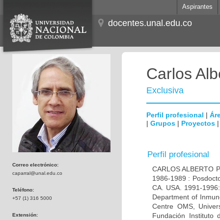
Aspirantes
docentes.unal.edu.co
Carlos Alb
Exclusiva
Perfil profesional
|
Áre
|
Grupos
|
Proyectos
Perfil profesional
Correo electrónico:
CARLOS ALBERTO PAR
caparral@unal.edu.co
1986-1989 : Posdocto
CA. USA. 1991-1996: 
Teléfono:
Department of Inmuno
+57 (1) 316 5000
Centre OMS, Univers
Fundación Instituto
Extensión: