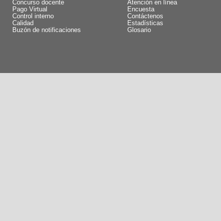
Concurso docente
Atención en línea
Pago Virtual
Encuesta
Control interno
Contáctenos
Calidad
Estadísticas
Buzón de notificaciones
Glosario