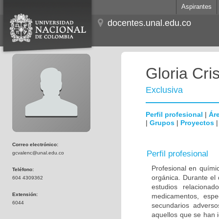
Aspirantes
docentes.unal.edu.co
Gloria Cri
Exclusiva
Perfil profesional
|
Áre
|
Grupos
|
Proyectos
Correo electrónico:
Perfil profesional
gcvalenc@unal.edu.co
Profesional en quími
Teléfono:
orgánica. Durante el 
604 4309362
estudios relacionad
Extensión:
medicamentos, espec
6044
secundarios adverso
aquellos que se han 