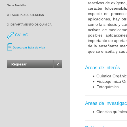
reactivas de oxígeno
Sede Medellín
carácter fotosensibi
especie en procesos
3- FACULTAD DE CIENCIAS
aplicaciones, hay ot
como la síntesis y ca
3- DEPARTAMENTO DE QUÍMICA
activos de medicamen
CVLAC
posibles aplicacion
importante de aportar
de la enseñanza medi
Descargar hoja de vida
que se enseña y sus a
Regresar
Áreas de interés
Química Orgánic
Fisicoquímica O
Fotoquímica
Áreas de investigac
Ciencias químic