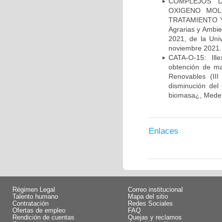
COMPLEJOS D
OXIGENO MOL
TRATAMIENTO Y 
Agrarias y Ambie
2021, de la Uni
noviembre 2021.
CATA-O-15: Ill
obtención de mat
Renovables (II
disminución del 
biomasa¿, Medell
Enlaces
Régimen Legal
Correo institucional
Talento humano
Mapa del sitio
Contratación
Redes Sociales
Ofertas de empleo
FAQ
Rendición de cuentas
Quejas y reclamos