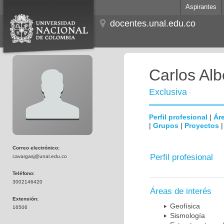
Aspirantes
docentes.unal.edu.co
Carlos Al
Exclusiva
Perfil profesional
|
Áre
|
Grupos
|
Proyectos
Correo electrónico:
Perfil profesional
cavargasj@unal.edu.co
Teléfono:
3002146420
Áreas de interés
Extensión:
Geofísica
16506
Sismología