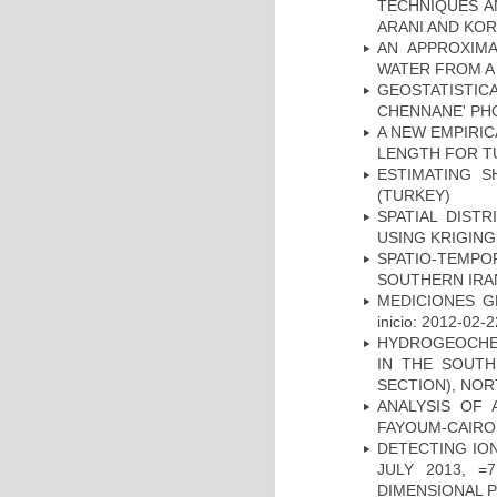
TECHNIQUES A
ARANI AND KOR
AN APPROXIM
WATER FROM A
GEOSTATISTIC
CHENNANE' PH
A NEW EMPIRI
LENGTH FOR T
ESTIMATING S
(TURKEY)
SPATIAL DIST
USING KRIGING
SPATIO-TEMPOR
SOUTHERN IRA
MEDICIONES G
inicio: 2012-02-2
HYDROGEOCHE
IN THE SOUTH
SECTION), NO
ANALYSIS OF 
FAYOUM-CAIRO
DETECTING IO
JULY 2013, 
DIMENSIONAL 