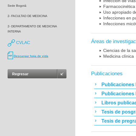
Infección de vías
Sede Bogotá
Farmacocinética 
Uso apropiado d
2- FACULTAD DE MEDICINA
Infecciones en p
Infecciones micó
2- DEPARTAMENTO DE MEDICINA
INTERNA
Áreas de investigac
CVLAC
Ciencias de la sa
Medicina clínica
Descargar hoja de vida
Publicaciones
Regresar
Publicaciones 
Publicaciones
Libros publica
Tesis de posg
Tesis de pregr