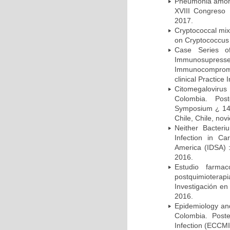
Pneumonia among 
XVIII Congreso
2017.
Cryptococcal mix
on Cryptococcus 
Case Series o
Immunosupress
Immunocompromi
clinical Practice
Citomegalovirus
Colombia. Pos
Symposium ¿ 14th
Chile, Chile, no
Neither Bacteri
Infection in Ca
America (IDSA) 
2016.
Estudio farmac
postquimiotera
Investigación en
2016.
Epidemiology and 
Colombia. Post
Infection (ECCMI