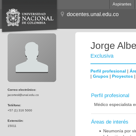
Aspirantes
docentes.unal.edu.co
Jorge Albe
Exclusiva
Perfil profesional
|
Áre
|
Grupos
|
Proyectos
Correo electrónico:
Perfil profesional
jacortesl@unal.edu.co
Médico especialista e
Teléfono:
+57 (1) 316 5000
Extensión:
Áreas de interés
15011
Neumonía por vi