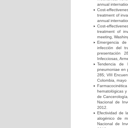
annual internati
Cost-effectivene
treatment of inv
annual internati
Cost-effectiven
treatment of in
meeting, Washing
Emergencia de 
infección del t
presentación 2
Infecciosas, Arm
Tendencia de l
pneumoniae en p
285; VIII Encuen
Colombia, mayo 
Farmacocinétic
hematológicas y n
de Cancerología,
Nacional de Inv
2012.
Efectividad de l
alogénico de me
Nacional de Inv