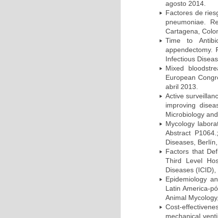
agosto 2014.
Factores de ries
pneumoniae. Re
Cartagena, Colo
Time to Antibio
appendectomy. P
Infectious Disea
Mixed bloodstr
European Congres
abril 2013.
Active surveillan
improving dise
Microbiology and 
Mycology laborat
Abstract P1064.
Diseases, Berlín,
Factors that Def
Third Level Hos
Diseases (ICID), 
Epidemiology and
Latin America-pó
Animal Mycology,
Cost-effectivene
mechanical vent