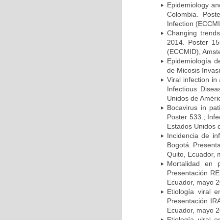
Epidemiology and 
Colombia. Post
Infection (ECCMI
Changing trends
2014. Poster 15
(ECCMID), Amster
Epidemiología d
de Micosis Invas
Viral infection i
Infectious Dise
Unidos de Améric
Bocavirus in pat
Poster 533.; Inf
Estados Unidos d
Incidencia de i
Bogotá. Presenta
Quito, Ecuador,
Mortalidad en 
Presentación RE
Ecuador, mayo 2
Etiología viral
Presentación IRA
Ecuador, mayo 2
Etiología viral