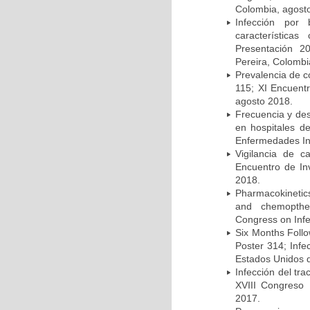
Colombia, agost
Infección por 
característica
Presentación 2
Pereira, Colombi
Prevalencia de c
115; XI Encuent
agosto 2018.
Frecuencia y des
en hospitales d
Enfermedades Inf
Vigilancia de 
Encuentro de In
2018.
Pharmacokinetics
and chemopther
Congress on Infe
Six Months Follow
Poster 314; Infe
Estados Unidos d
Infección del tra
XVIII Congreso
2017.