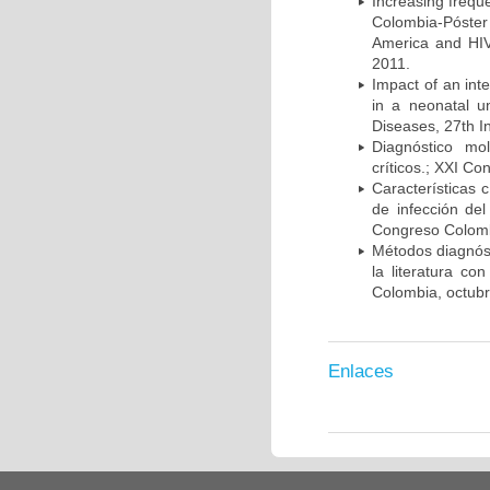
Increasing frequ
Colombia-Póster
America and HIV
2011.
Impact of an int
in a neonatal u
Diseases, 27th I
Diagnóstico mo
críticos.; XXI C
Características 
de infección del
Congreso Colombi
Métodos diagnóst
la literatura co
Colombia, octub
Enlaces