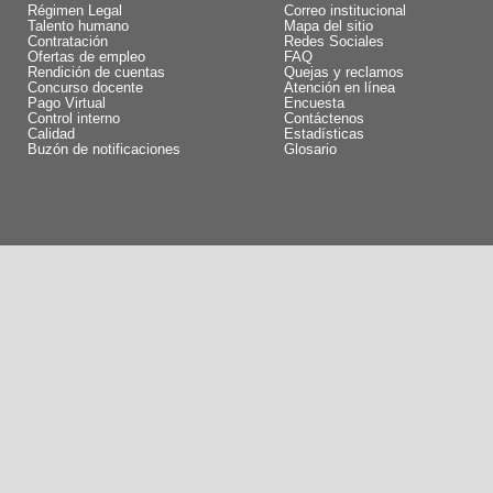
Régimen Legal
Correo institucional
Talento humano
Mapa del sitio
Contratación
Redes Sociales
Ofertas de empleo
FAQ
Rendición de cuentas
Quejas y reclamos
Concurso docente
Atención en línea
Pago Virtual
Encuesta
Control interno
Contáctenos
Calidad
Estadísticas
Buzón de notificaciones
Glosario