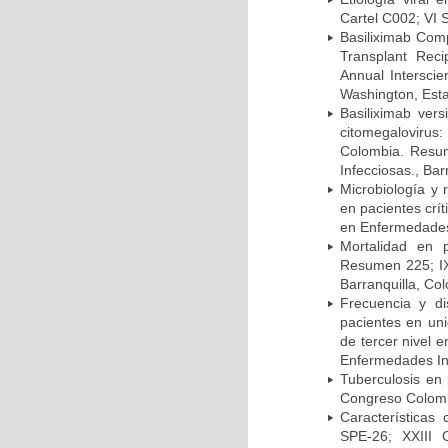
Cartel C002; VI 
Basiliximab Comp
Transplant Reci
Annual Intersci
Washington, Est
Basiliximab vers
citomegalovirus:
Colombia. Resum
Infecciosas., Ba
Microbiología y 
en pacientes crí
en Enfermedades 
Mortalidad en 
Resumen 225; IX
Barranquilla, Co
Frecuencia y d
pacientes en uni
de tercer nivel 
Enfermedades Inf
Tuberculosis en
Congreso Colomb
Características
SPE-26; XXIII 