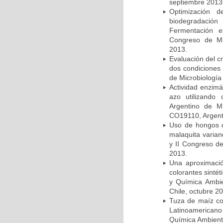
septiembre 2013
Optimización 
biodegradación
Fermentación e
Congreso de Mic
2013.
Evaluación del c
dos condiciones 
de Microbiología
Actividad enzimá
azo utilizando
Argentino de Mi
CO19110, Argent
Uso de hongos d
malaquita varian
y II Congreso de
2013.
Una aproximació
colorantes sinté
y Química Ambie
Chile, octubre 2
Tuza de maíz co
Latinoamericano
Química Ambiental