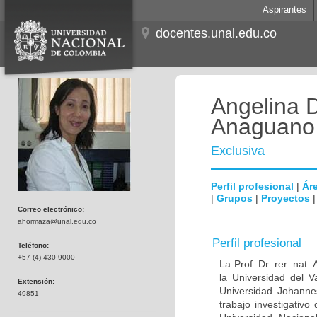
Aspirantes
docentes.unal.edu.co
Angelina 
Anaguano
Exclusiva
Perfil profesional
|
Áre
|
Grupos
|
Proyectos
Correo electrónico:
ahormaza@unal.edu.co
Perfil profesional
Teléfono:
+57 (4) 430 9000
La Prof. Dr. rer. nat
la Universidad del 
Extensión:
Universidad Johanne
49851
trabajo investigativ