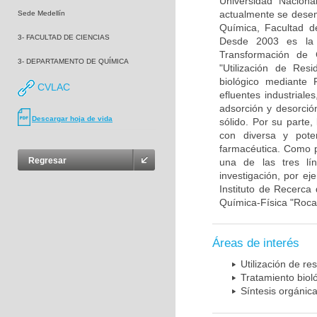
Universidad Nacion
actualmente se desem
Sede Medellín
Química, Facultad d
3- FACULTAD DE CIENCIAS
Desde 2003 es la D
Transformación de 
3- DEPARTAMENTO DE QUÍMICA
"Utilización de Res
biológico mediante 
CVLAC
efluentes industriale
adsorción y desorció
Descargar hoja de vida
sólido. Por su parte
con diversa y poten
farmacéutica. Como p
Regresar
una de las tres lín
investigación, por ej
Instituto de Recerca 
Química-Física "Roca
Áreas de interés
Utilización de r
Tratamiento biol
Síntesis orgánic