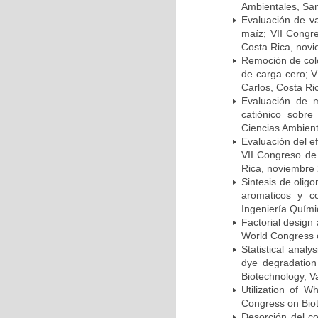
Ambientales, San
Evaluación de va
maíz; VII Congr
Costa Rica, nov
Remoción de colo
de carga cero; 
Carlos, Costa Ri
Evaluación de m
catiónico sobre
Ciencias Ambient
Evaluación del ef
VII Congreso de
Rica, noviembre
Sintesis de olig
aromaticos y c
Ingeniería Quím
Factorial design 
World Congress o
Statistical anal
dye degradation
Biotechnology, V
Utilization of W
Congress on Biot
Desorción del co