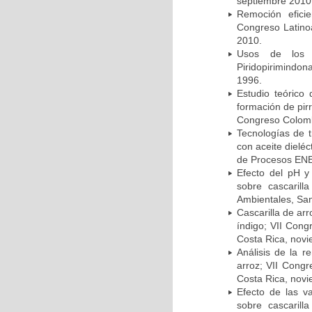
septiembre 2010
Remoción efici
Congreso Latin
2010.
Usos de los M
Piridopirimindo
1996.
Estudio teórico 
formación de pirr
Congreso Colomb
Tecnologías de t
con aceite dielé
de Procesos ENE
Efecto del pH y
sobre cascaril
Ambientales, San
Cascarilla de ar
índigo; VII Cong
Costa Rica, nov
Análisis de la r
arroz; VII Cong
Costa Rica, nov
Efecto de las v
sobre cascaril