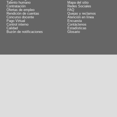
Talento humano
Mapa del sitio
Contratación
Redes Sociales
Ofertas de empleo
FAQ
Rendición de cuentas
Quejas y reclamos
Concurso docente
Atención en línea
Pago Virtual
Encuesta
Control interno
Contáctenos
Calidad
Estadísticas
Buzón de notificaciones
Glosario