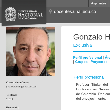
Aspirantes
docentes.unal.edu.co
Gonzalo H
Exclusiva
Perfil profesional
|
Áre
|
Grupos
|
Proyectos
Perfil profesional
Correo electrónico:
Profesor Titular de
gharboledab@unal.edu.co
Doctorado en Neuroci
de Colombia. Dedicad
Teléfono:
del envejecimiento.
11614
Extensión: