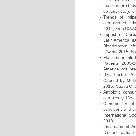
multicenter stud
de América, julio
Trends of Imipe
complicated Uri
2014; 55th ICAA
Impact of Carb
Latin America; I
Bloodstream infe
IDweek 2015, Sa
Multicenter Stu
Patients 2009-
América, octubre
Risk Factors As
Caused by Methi
2016, Nueva Orl
Antibiotic cons
complexity; IDwe
Composition of 
conditions and u
International So
2018.
First case of A
Disease patient