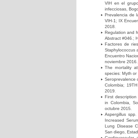
VIH en el grup
infecciosas, Bog
Prevalencia de l
VIH-1; IX Encue
2018.
Regulation and he
Abstract #046.; 
Factores de rie
Staphylococcus a
Encuentro Nacion
noviembre 2016.
The mortality a
species: Myth or 
Seroprevalence o
Colombia; 19TH 
2019.
First description
in Colombia, So
octubre 2015.
Aspergillus spp
Increased Serum 
Lung Disease CO
San diego, Esta
Cardiovascular 