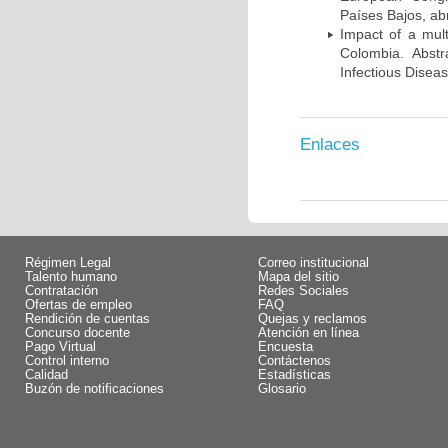
Países Bajos, abr
Impact of a mult
Colombia. Abst
Infectious Disea
Enlaces
Régimen Legal
Correo institucional
Talento humano
Mapa del sitio
Contratación
Redes Sociales
Ofertas de empleo
FAQ
Rendición de cuentas
Quejas y reclamos
Concurso docente
Atención en línea
Pago Virtual
Encuesta
Control interno
Contáctenos
Calidad
Estadísticas
Buzón de notificaciones
Glosario