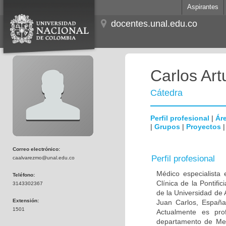
Aspirantes
docentes.unal.edu.co
Carlos Ar
Cátedra
Perfil profesional
|
Áre
|
Grupos
|
Proyectos
Correo electrónico:
Perfil profesional
caalvarezmo@unal.edu.co
Médico especialista 
Teléfono:
Clínica de la Pontifi
3143302367
de la Universidad de
Extensión:
Juan Carlos, España;
1501
Actualmente es prof
departamento de Medi