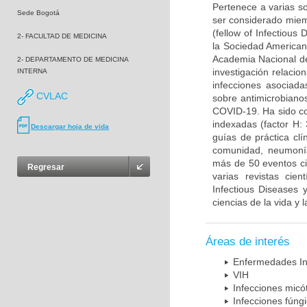
Pertenece a varias so
Sede Bogotá
ser considerado miem
(fellow of Infectiou
2- FACULTAD DE MEDICINA
la Sociedad American
Academia Nacional de
2- DEPARTAMENTO DE MEDICINA
investigación relacio
INTERNA
infecciones asociada
CVLAC
sobre antimicrobiano
COVID-19. Ha sido co
indexadas (factor H:
Descargar hoja de vida
guías de práctica cl
comunidad, neumonía 
más de 50 eventos cie
Regresar
varias revistas cien
Infectious Diseases 
ciencias de la vida y 
Áreas de interés
Enfermedades In
VIH
Infecciones micó
Infecciones fúng