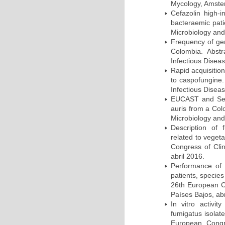
Mycology, Amster
Cefazolin high-i
bacteraemic pati
Microbiology and
Frequency of ge
Colombia. Abst
Infectious Disea
Rapid acquisition
to caspofungine.
Infectious Disea
EUCAST and Sensi
auris from a Col
Microbiology and
Description of f
related to veget
Congress of Clin
abril 2016.
Performance of 
patients, species
26th European Co
Países Bajos, abr
In vitro activit
fumigatus isolat
European Congre