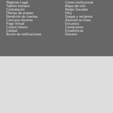
Régimen Legal
Correo institucional
Talento humano
Mapa del sitio
Contratación
Redes Sociales
Ofertas de empleo
FAQ
Rendición de cuentas
Quejas y reclamos
Concurso docente
Atención en línea
Pago Virtual
Encuesta
Control interno
Contáctenos
Calidad
Estadísticas
Buzón de notificaciones
Glosario