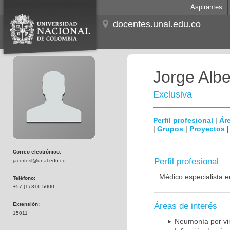
Aspirantes
docentes.unal.edu.co
Jorge Albe
Exclusiva
Perfil profesional
|
Áre
|
Grupos
|
Proyectos
Correo electrónico:
Perfil profesional
jacortesl@unal.edu.co
Médico especialista e
Teléfono:
+57 (1) 316 5000
Extensión:
Áreas de interés
15011
Neumonía por vi