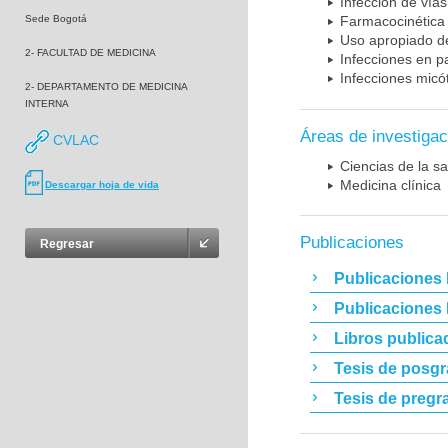
Infección de vías
Sede Bogotá
Farmacocinética 
Uso apropiado d
2- FACULTAD DE MEDICINA
Infecciones en p
Infecciones micó
2- DEPARTAMENTO DE MEDICINA
INTERNA
Áreas de investigac
CVLAC
Ciencias de la sa
Medicina clínica
Descargar hoja de vida
Publicaciones
Regresar
Publicaciones 
Publicaciones
Libros publica
Tesis de posg
Tesis de pregr