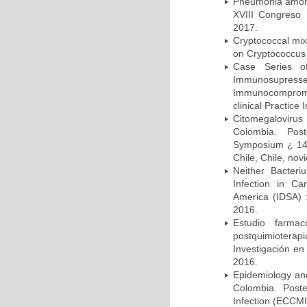
Pneumonia among 
XVIII Congreso
2017.
Cryptococcal mix
on Cryptococcus 
Case Series o
Immunosupress
Immunocompromi
clinical Practice
Citomegalovirus
Colombia. Pos
Symposium ¿ 14th
Chile, Chile, no
Neither Bacteri
Infection in Ca
America (IDSA) 
2016.
Estudio farmac
postquimiotera
Investigación en
2016.
Epidemiology and 
Colombia. Post
Infection (ECCMI