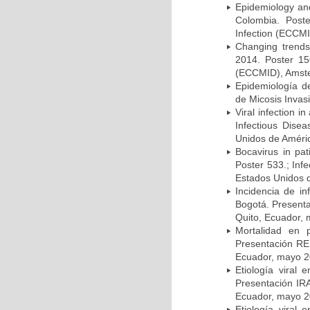
Epidemiology and 
Colombia. Post
Infection (ECCMI
Changing trends
2014. Poster 15
(ECCMID), Amster
Epidemiología d
de Micosis Invas
Viral infection i
Infectious Dise
Unidos de Améric
Bocavirus in pat
Poster 533.; Inf
Estados Unidos d
Incidencia de i
Bogotá. Presenta
Quito, Ecuador,
Mortalidad en 
Presentación RE
Ecuador, mayo 2
Etiología viral
Presentación IRA
Ecuador, mayo 2
Etiología viral