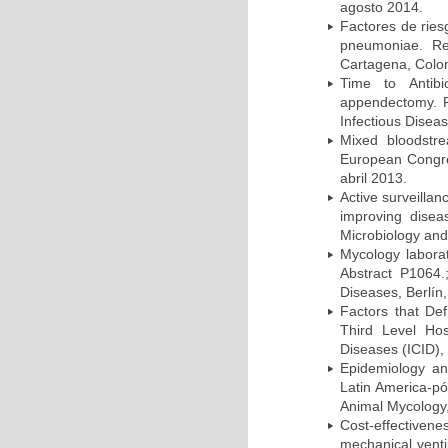
agosto 2014.
Factores de ries
pneumoniae. Re
Cartagena, Colo
Time to Antibio
appendectomy. P
Infectious Disea
Mixed bloodstr
European Congres
abril 2013.
Active surveillan
improving dise
Microbiology and 
Mycology laborat
Abstract P1064.
Diseases, Berlín,
Factors that Def
Third Level Hos
Diseases (ICID), 
Epidemiology and
Latin America-pó
Animal Mycology,
Cost-effectivene
mechanical vent