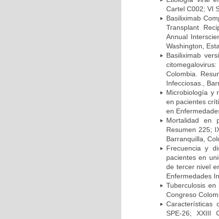
Cartel C002; VI 
Basiliximab Comp
Transplant Reci
Annual Intersci
Washington, Est
Basiliximab vers
citomegalovirus:
Colombia. Resum
Infecciosas., Ba
Microbiología y 
en pacientes crí
en Enfermedades 
Mortalidad en 
Resumen 225; IX
Barranquilla, Co
Frecuencia y d
pacientes en uni
de tercer nivel 
Enfermedades Inf
Tuberculosis en
Congreso Colomb
Características
SPE-26; XXIII 