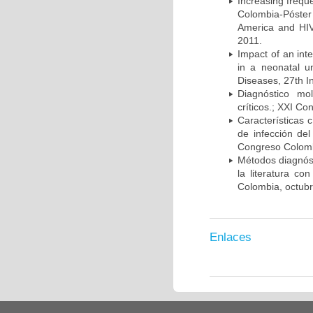
Increasing frequ
Colombia-Póster
America and HIV
2011.
Impact of an int
in a neonatal u
Diseases, 27th I
Diagnóstico mo
críticos.; XXI C
Características 
de infección del
Congreso Colombi
Métodos diagnóst
la literatura co
Colombia, octub
Enlaces