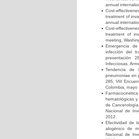
annual internati
Cost-effectivene
treatment of inv
annual internati
Cost-effectiven
treatment of in
meeting, Washing
Emergencia de 
infección del t
presentación 2
Infecciosas, Arm
Tendencia de l
pneumoniae en p
285; VIII Encuen
Colombia, mayo 
Farmacocinétic
hematológicas y n
de Cancerología,
Nacional de Inv
2012.
Efectividad de l
alogénico de me
Nacional de Inv