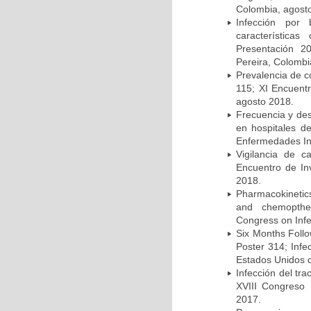
Colombia, agost
Infección por 
característica
Presentación 2
Pereira, Colombi
Prevalencia de c
115; XI Encuent
agosto 2018.
Frecuencia y des
en hospitales d
Enfermedades Inf
Vigilancia de 
Encuentro de In
2018.
Pharmacokinetics
and chemopther
Congress on Infe
Six Months Follow
Poster 314; Infe
Estados Unidos d
Infección del tra
XVIII Congreso
2017.