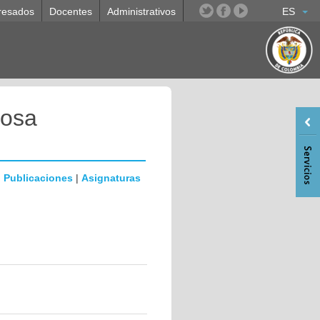
resados
Docentes
Administrativos
ES
nosa
|
Publicaciones
|
Asignaturas