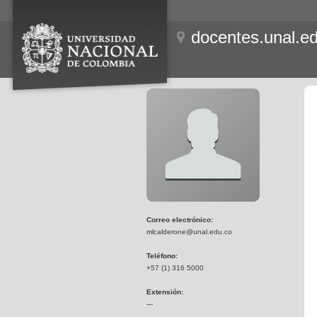
docentes.unal.e
Correo electrónico:
mlcalderone@unal.edu.co
Teléfono:
+57 (1) 316 5000
Extensión:
---