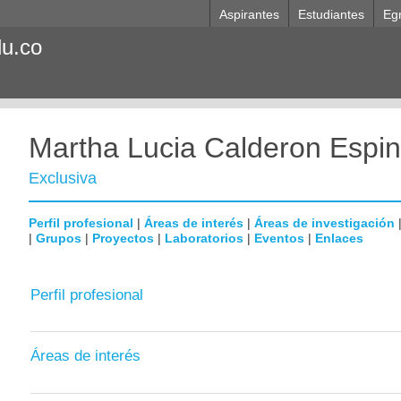
Aspirantes
Estudiantes
Eg
du.co
Martha Lucia Calderon Espi
Exclusiva
Perfil profesional
|
Áreas de interés
|
Áreas de investigación
|
Grupos
|
Proyectos
|
Laboratorios
|
Eventos
|
Enlaces
Perfil profesional
Áreas de interés