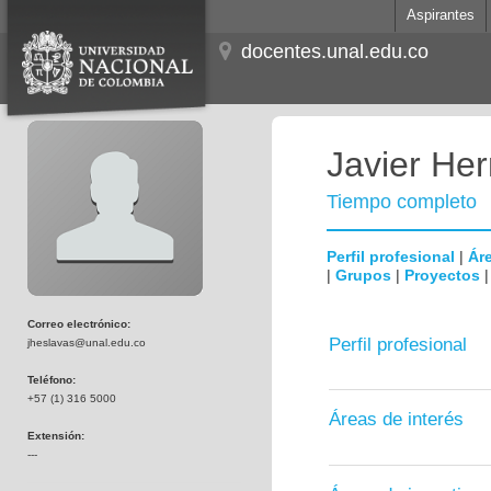
Aspirantes
docentes.unal.edu.co
Javier He
Tiempo completo
Perfil profesional
|
Áre
|
Grupos
|
Proyectos
Correo electrónico:
Perfil profesional
jheslavas@unal.edu.co
Teléfono:
+57 (1) 316 5000
Áreas de interés
Extensión:
---