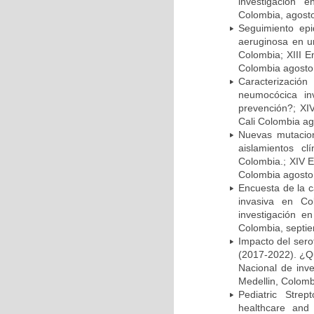
investigación 
Colombia, agost
Seguimiento ep
aeruginosa en un
Colombia; XIII E
Colombia agosto 
Caracterizació
neumocócica in
prevención?; XI
Cali Colombia ag
Nuevas mutacion
aislamientos c
Colombia.; XIV E
Colombia agosto 
Encuesta de la 
invasiva en Co
investigación e
Colombia, septi
Impacto del sero
(2017-2022). ¿Q
Nacional de inv
Medellin, Colomb
Pediatric Stre
healthcare and 