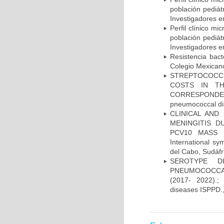
población pediá
Investigadores e
Perfil clínico m
población pediá
Investigadores e
Resistencia bac
Colegio Mexicano
STREPTOCOCCU
COSTS IN TH
CORRESPONDENC
pneumococcal di
CLINICAL AND
MENINGITIS 
PCV10 MASS V
International 
del Cabo, Sudáfr
SEROTYPE DI
PNEUMOCOCCAL
(2017- 2022).;
diseases ISPPD.,