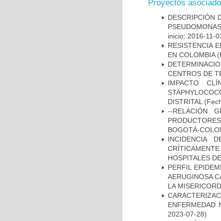
Proyectos asociad
DESCRIPCIÓN D
PSEUDOMONAS
inicio: 2016-11-0
RESISTENCIA 
EN COLOMBIA
(
DETERMINACI
CENTROS DE T
IMPACTO CL
STAPHYLOCOCCU
DISTRITAL
(Fech
--RELACIÓN 
PRODUCTORES
BOGOTÁ-COLOM
INCIDENCIA 
CRÍTICAMENT
HOSPITALES D
PERFIL EPIDE
AERUGINOSA CA
LA MISERICORDI
CARACTERIZA
ENFERMEDAD N
2023-07-28)