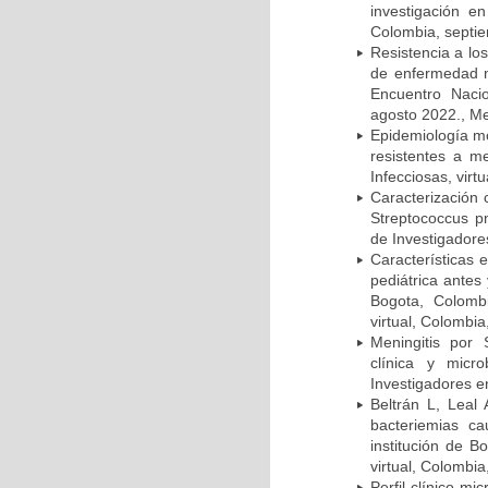
investigación e
Colombia, septi
Resistencia a lo
de enfermedad n
Encuentro Nacio
agosto 2022., Me
Epidemiología m
resistentes a m
Infecciosas, virt
Caracterización 
Streptococcus p
de Investigadore
Características 
pediátrica antes
Bogota, Colombi
virtual, Colombi
Meningitis por
clínica y micr
Investigadores e
Beltrán L, Leal
bacteriemias c
institución de B
virtual, Colombi
Perfil clínico m