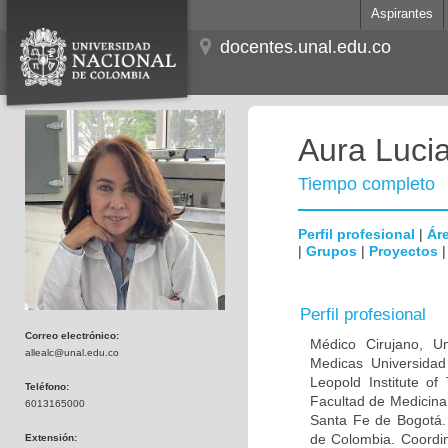
Aspirantes
docentes.unal.edu.co
Aura Lucia
Tiempo completo
Perfil profesional
|
Áre
|
Grupos
|
Proyectos
Perfil profesional
Correo electrónico:
Médico Cirujano, Un
allealc@unal.edu.co
Medicas Universidad 
Leopold Institute of
Teléfono:
Facultad de Medicina
6013165000
Santa Fe de Bogotá. I
de Colombia. Coordin
Extensión: