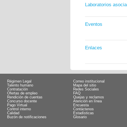
Laboratorios asoci
Eventos
Enlaces
Régimen Legal
Correo institucional
Talento humano
Mapa del sitio
Contratación
Redes Sociales
Ofertas de empleo
FAQ
Rendición de cuentas
Quejas y reclamos
Concurso docente
Atención en línea
Pago Virtual
Encuesta
Control interno
Contáctenos
Calidad
Estadísticas
Buzón de notificaciones
Glosario