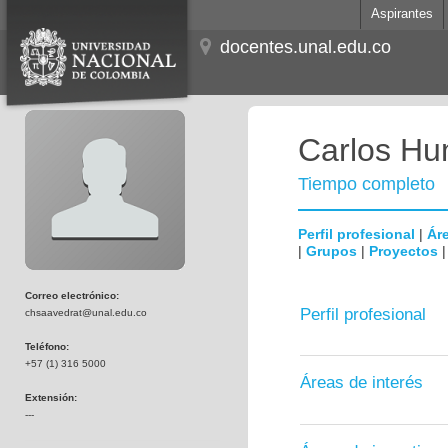
Aspirantes
docentes.unal.edu.co
Carlos Hum
Tiempo completo
Perfil profesional
|
Áre
|
Grupos
|
Proyectos
Correo electrónico:
Perfil profesional
chsaavedrat@unal.edu.co
Teléfono:
+57 (1) 316 5000
Áreas de interés
Extensión:
---