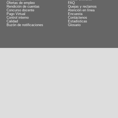
Ofertas de empleo
FAQ
Rendición de cuentas
Quejas y reclamos
Concurso docente
Atención en línea
Pago Virtual
Encuesta
Control interno
Contáctenos
Calidad
Estadísticas
Buzón de notificaciones
Glosario