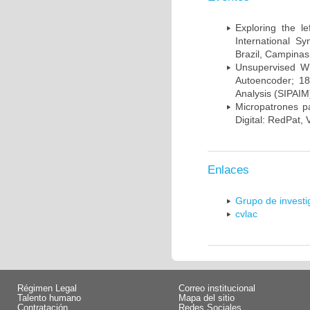
Exploring the l
International S
Brazil, Campinas
Unsupervised Whi
Autoencoder; 18
Analysis (SIPAIM
Micropatrones p
Digital: RedPat, 
Enlaces
Grupo de invest
cvlac
Régimen Legal
Correo institucional
Talento humano
Mapa del sitio
Contratación
Redes Sociales