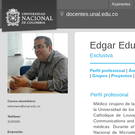
Aspirantes
docentes.unal.edu.co
Edgar Edu
Exclusiva
Perfil profesional
|
Áre
|
Grupos
|
Proyectos
Perfil profesional
Correo electrónico:
Médico cirujano de la
edromero@unal.edu.co
la Universidad de los
Catholique de Louva
Teléfono:
Communications and 
3165000
médicas. Durante e
Nacional de Microel
Extensión: