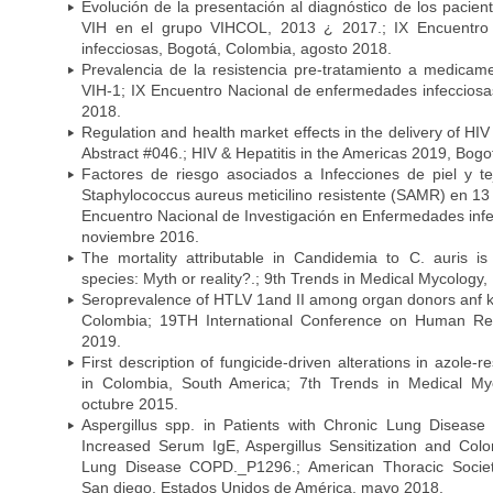
Evolución de la presentación al diagnóstico de los pacien
VIH en el grupo VIHCOL, 2013 ¿ 2017.; IX Encuentro
infecciosas, Bogotá, Colombia, agosto 2018.
Prevalencia de la resistencia pre-tratamiento a medicamen
VIH-1; IX Encuentro Nacional de enfermedades infecciosa
2018.
Regulation and health market effects in the delivery of HIV
Abstract #046.; HIV & Hepatitis in the Americas 2019, Bogo
Factores de riesgo asociados a Infecciones de piel y t
Staphylococcus aureus meticilino resistente (SAMR) en 13 
Encuentro Nacional de Investigación en Enfermedades infe
noviembre 2016.
The mortality attributable in Candidemia to C. auris i
species: Myth or reality?.; 9th Trends in Medical Mycology,
Seroprevalence of HTLV 1and II among organ donors anf ki
Colombia; 19TH International Conference on Human Retro
2019.
First description of fungicide-driven alterations in azole-r
in Colombia, South America; 7th Trends in Medical Myc
octubre 2015.
Aspergillus spp. in Patients with Chronic Lung Disease
Increased Serum IgE, Aspergillus Sensitization and Colo
Lung Disease COPD._P1296.; American Thoracic Society
San diego, Estados Unidos de América, mayo 2018.