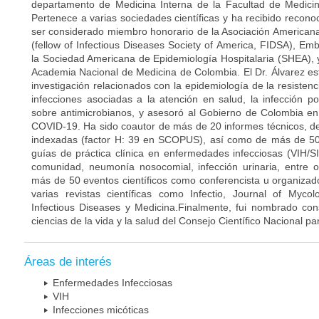
departamento de Medicina Interna de la Facultad de Medicin
Pertenece a varias sociedades científicas y ha recibido recon
ser considerado miembro honorario de la Asociación American
(fellow of Infectious Diseases Society of America, FIDSA), Em
la Sociedad Americana de Epidemiología Hospitalaria (SHEA),
Academia Nacional de Medicina de Colombia. El Dr. Álvarez es
investigación relacionados con la epidemiología de la resistenc
infecciones asociadas a la atención en salud, la infección p
sobre antimicrobianos, y asesoró al Gobierno de Colombia e
COVID-19. Ha sido coautor de más de 20 informes técnicos, de
indexadas (factor H: 39 en SCOPUS), así como de más de 50 c
guías de práctica clínica en enfermedades infecciosas (VIH/
comunidad, neumonía nosocomial, infección urinaria, entre o
más de 50 eventos científicos como conferencista u organizado
varias revistas científicas como Infectio, Journal of Myco
Infectious Diseases y Medicina.Finalmente, fui nombrado cons
ciencias de la vida y la salud del Consejo Científico Nacional p
Áreas de interés
Enfermedades Infecciosas
VIH
Infecciones micóticas