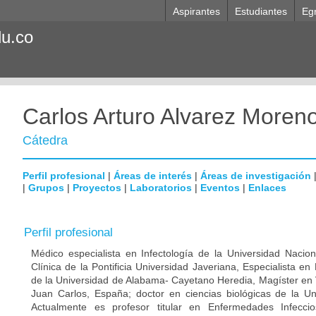
Aspirantes
Estudiantes
Eg
du.co
Carlos Arturo Alvarez Moren
Cátedra
Perfil profesional
|
Áreas de interés
|
Áreas de investigación
|
Grupos
|
Proyectos
|
Laboratorios
|
Eventos
|
Enlaces
Perfil profesional
Médico especialista en Infectología de la Universidad Nacio
Clínica de la Pontificia Universidad Javeriana, Especialista en
de la Universidad de Alabama- Cayetano Heredia, Magíster en 
Juan Carlos, España; doctor en ciencias biológicas de la Un
Actualmente es profesor titular en Enfermedades Infecci