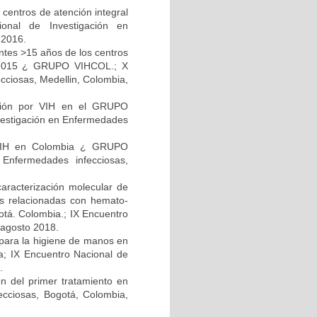
s centros de atención integral
nal de Investigación en
 2016.
ntes >15 años de los centros
a 2015 ¿ GRUPO VIHCOL.; X
cciosas, Medellin, Colombia,
cción por VIH en el GRUPO
vestigación en Enfermedades
n VIH en Colombia ¿ GRUPO
Enfermedades infecciosas,
caracterización molecular de
eas relacionadas con hemato-
gotá. Colombia.; IX Encuentro
 agosto 2018.
 para la higiene de manos en
ia; IX Encuentro Nacional de
.
n del primer tratamiento en
ecciosas, Bogotá, Colombia,