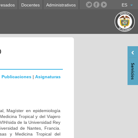
resados
Docentes
Administrativos
ES
o
|
Publicaciones
|
Asignaturas
nal, Magíster en epidemiología
 Medicina Tropical y del Viajero
VIH/sida de la Universidad Rey
iversidad de Nantes, Francia.
osas y Medicina Tropical del