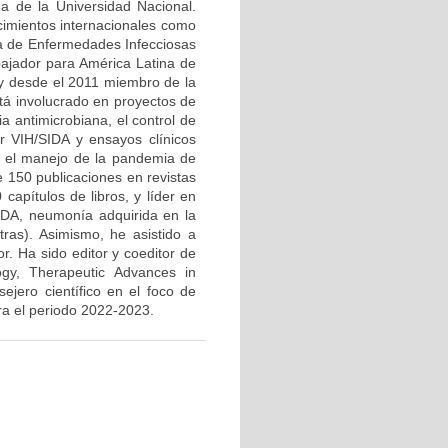
a de la Universidad Nacional.
ocimientos internacionales como
a de Enfermedades Infecciosas
bajador para América Latina de
 y desde el 2011 miembro de la
tá involucrado en proyectos de
ia antimicrobiana, el control de
or VIH/SIDA y ensayos clínicos
n el manejo de la pandemia de
 150 publicaciones en revistas
apítulos de libros, y líder en
SIDA, neumonía adquirida en la
tras). Asimismo, he asistido a
r. Ha sido editor y coeditor de
logy, Therapeutic Advances in
ejero científico en el foco de
ara el periodo 2022-2023.