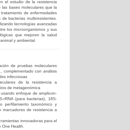
en el estudio de la resistencia
de las bases moleculares que la
e tratamiento de enfermedades
de bacterias multiresistentes.
tilizando tecnologías avanzadas
ntre los microorganismos y sus
ológicas que mejoren la salud
 animal y ambiental.
idación de pruebas moleculares
s., complementado con análisis
des infecciosas
eculares de la resistencia a
 datos de metagenómica
a usando enfoque de amplicon-
-rRNA (para bacterias), 18S-
o perfilamiento taxonómico y
n marcadores de resistencia a
erramientas innovadoras para el
e One Health.