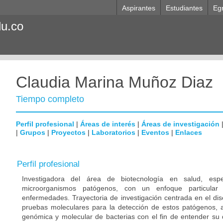
Aspirantes
Estudiantes
Eg
du.co
Claudia Marina Muñoz Diaz
Tiempo completo
Perfil profesional
|
Áreas de interés
|
Áreas de investigación
|
Grupos
|
Proyectos
|
Laboratorios
|
Eventos
|
Enlaces
Perfil profesional
Investigadora del área de biotecnología en salud, esp
microorganismos patógenos, con un enfoque particular
enfermedades. Trayectoria de investigación centrada en el dis
pruebas moleculares para la detección de estos patógenos, a
genómica y molecular de bacterias con el fin de entender su d