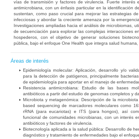
vías de transmisión y factores de virulencia. Fuerte interés 
antimicrobiana, con un énfasis particular en la identificación 
sustentan, como paso crucial para mejorar las estrategias d
infecciosas y abordar la creciente amenaza por la emergencia 
Investigaciones ampliadas hacia el análisis de microbiomas, u
de secuenciación para explorar las complejas interacciones e
hospederos, con el objetivo de generar soluciones biotecn
pública, bajo el enfoque One Health que integra salud humana,
Áreas de interés
Epidemiología molecular: Aplicación, desarrollo y/o val
para la detección de patógenos, principalmente bacteria
de epidemiología para aportar en el manejo de enfermeda
Resistencia antimicrobiana: Estudio de las bases mol
antibióticos a partir del estudio de genomas completos y
Microbiota y metagenómica: Descripción de la microbiot
based sequencing de marcadores moleculares como 16S
rRNA (para eucariotas) e ITS (para hongos), así com
funcional de comunidades microbianas, con un interés e
antibióticos y factores de virulencia.
Biotecnología aplicada a la salud pública: Desarrollo de h
diagnóstico y tratamiento de enfermedades bajo el enfoqu