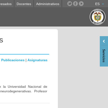
resados
Docentes
Administrativos
ES
s
|
Publicaciones
|
Asignaturas
e la Universidad Nacional de
eurodegenerativas. Profesor