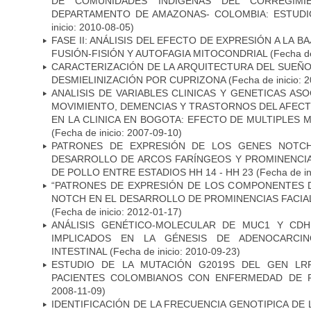
DE COMUNIDADES INDÍGENAS DEL CORREGIMI
DEPARTAMENTO DE AMAZONAS- COLOMBIA: ESTUDI
inicio: 2010-08-05)
FASE II: ANÁLISIS DEL EFECTO DE EXPRESIÓN A LA B
FUSIÓN-FISIÓN Y AUTOFAGIA MITOCONDRIAL
(Fecha de
CARACTERIZACIÓN DE LA ARQUITECTURA DEL SUEÑ
DESMIELINIZACIÓN POR CUPRIZONA
(Fecha de inicio: 
ANALISIS DE VARIABLES CLINICAS Y GENETICAS AS
MOVIMIENTO, DEMENCIAS Y TRASTORNOS DEL AFEC
EN LA CLINICA EN BOGOTA: EFECTO DE MULTIPLES
(Fecha de inicio: 2007-09-10)
PATRONES DE EXPRESIÓN DE LOS GENES NOTCH
DESARROLLO DE ARCOS FARÍNGEOS Y PROMINENCIA
DE POLLO ENTRE ESTADIOS HH 14 - HH 23
(Fecha de in
“PATRONES DE EXPRESIÓN DE LOS COMPONENTES D
NOTCH EN EL DESARROLLO DE PROMINENCIAS FACIA
(Fecha de inicio: 2012-01-17)
ANÁLISIS GENÉTICO-MOLECULAR DE MUC1 Y CD
IMPLICADOS EN LA GÉNESIS DE ADENOCARCI
INTESTINAL
(Fecha de inicio: 2010-09-23)
ESTUDIO DE LA MUTACIÓN G2019S DEL GEN LR
PACIENTES COLOMBIANOS CON ENFERMEDAD DE 
2008-11-09)
IDENTIFICACIÓN DE LA FRECUENCIA GENOTIPICA DE