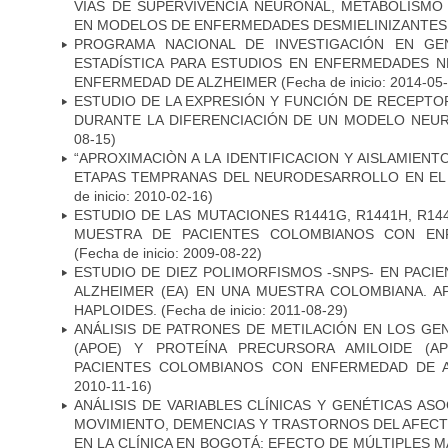
VIAS DE SUPERVIVENCIA NEURONAL, METABOLISMO
EN MODELOS DE ENFERMEDADES DESMIELINIZANTES
PROGRAMA NACIONAL DE INVESTIGACIÓN EN GEN
ESTADÍSTICA PARA ESTUDIOS EN ENFERMEDADES NE
ENFERMEDAD DE ALZHEIMER
(Fecha de inicio: 2014-05
ESTUDIO DE LA EXPRESIÓN Y FUNCIÓN DE RECEPTO
DURANTE LA DIFERENCIACIÓN DE UN MODELO NEU
08-15)
“APROXIMACIÒN A LA IDENTIFICACION Y AISLAMIEN
ETAPAS TEMPRANAS DEL NEURODESARROLLO EN EL
de inicio: 2010-02-16)
ESTUDIO DE LAS MUTACIONES R1441G, R1441H, R14
MUESTRA DE PACIENTES COLOMBIANOS CON EN
(Fecha de inicio: 2009-08-22)
ESTUDIO DE DIEZ POLIMORFISMOS -SNPS- EN PAC
ALZHEIMER (EA) EN UNA MUESTRA COLOMBIANA. A
HAPLOIDES.
(Fecha de inicio: 2011-08-29)
ANÁLISIS DE PATRONES DE METILACIÓN EN LOS GE
(APOE) Y PROTEÍNA PRECURSORA AMILOIDE (A
PACIENTES COLOMBIANOS CON ENFERMEDAD DE 
2010-11-16)
ANÁLISIS DE VARIABLES CLÍNICAS Y GENÉTICAS AS
MOVIMIENTO, DEMENCIAS Y TRASTORNOS DEL AFEC
EN LA CLÍNICA EN BOGOTÁ: EFECTO DE MÚLTIPLES 