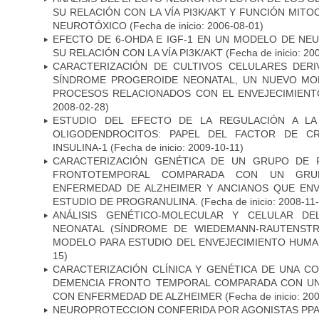
SU RELACIÓN CON LA VÍA PI3K/AKT Y FUNCIÓN MIT
NEUROTÓXICO
(Fecha de inicio: 2006-08-01)
EFECTO DE 6-OHDA E IGF-1 EN UN MODELO DE NE
SU RELACIÓN CON LA VÍA PI3K/AKT
(Fecha de inicio: 20
CARACTERIZACIÓN DE CULTIVOS CELULARES DER
SÍNDROME PROGEROIDE NEONATAL, UN NUEVO MO
PROCESOS RELACIONADOS CON EL ENVEJECIMIEN
2008-02-28)
ESTUDIO DEL EFECTO DE LA REGULACIÓN A LA
OLIGODENDROCITOS: PAPEL DEL FACTOR DE CR
INSULINA-1
(Fecha de inicio: 2009-10-11)
CARACTERIZACIÓN GENÉTICA DE UN GRUPO DE 
FRONTOTEMPORAL COMPARADA CON UN GRU
ENFERMEDAD DE ALZHEIMER Y ANCIANOS QUE EN
ESTUDIO DE PROGRANULINA.
(Fecha de inicio: 2008-11
ANÁLISIS GENÉTICO-MOLECULAR Y CELULAR DE
NEONATAL (SÍNDROME DE WIEDEMANN-RAUTENSTR
MODELO PARA ESTUDIO DEL ENVEJECIMIENTO HUM
15)
CARACTERIZACIÓN CLÍNICA Y GENÉTICA DE UNA C
DEMENCIA FRONTO TEMPORAL COMPARADA CON UN
CON ENFERMEDAD DE ALZHEIMER
(Fecha de inicio: 20
NEUROPROTECCION CONFERIDA POR AGONISTAS PPAR