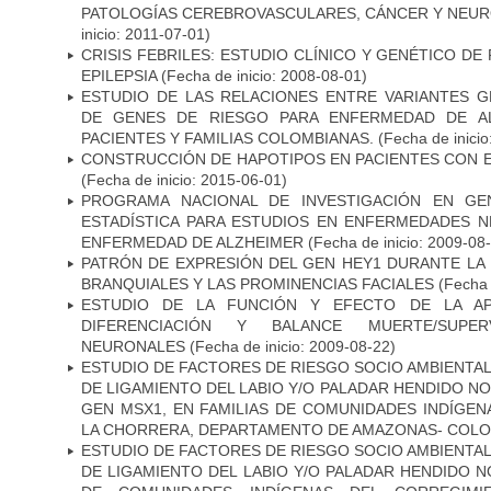
PATOLOGÍAS CEREBROVASCULARES, CÁNCER Y NEU
inicio: 2011-07-01)
CRISIS FEBRILES: ESTUDIO CLÍNICO Y GENÉTICO D
EPILEPSIA
(Fecha de inicio: 2008-08-01)
ESTUDIO DE LAS RELACIONES ENTRE VARIANTES G
DE GENES DE RIESGO PARA ENFERMEDAD DE AL
PACIENTES Y FAMILIAS COLOMBIANAS.
(Fecha de inicio
CONSTRUCCIÓN DE HAPOTIPOS EN PACIENTES CON 
(Fecha de inicio: 2015-06-01)
PROGRAMA NACIONAL DE INVESTIGACIÓN EN GEN
ESTADÍSTICA PARA ESTUDIOS EN ENFERMEDADES NE
ENFERMEDAD DE ALZHEIMER
(Fecha de inicio: 2009-08
PATRÓN DE EXPRESIÓN DEL GEN HEY1 DURANTE LA
BRANQUIALES Y LAS PROMINENCIAS FACIALES
(Fecha 
ESTUDIO DE LA FUNCIÓN Y EFECTO DE LA AP
DIFERENCIACIÓN Y BALANCE MUERTE/SUPE
NEURONALES
(Fecha de inicio: 2009-08-22)
ESTUDIO DE FACTORES DE RIESGO SOCIO AMBIENTAL
DE LIGAMIENTO DEL LABIO Y/O PALADAR HENDIDO N
GEN MSX1, EN FAMILIAS DE COMUNIDADES INDÍGE
LA CHORRERA, DEPARTAMENTO DE AMAZONAS- COLO
ESTUDIO DE FACTORES DE RIESGO SOCIO AMBIENTAL
DE LIGAMIENTO DEL LABIO Y/O PALADAR HENDIDO N