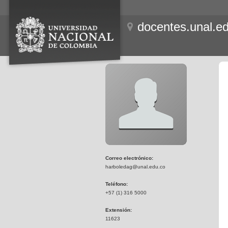
docentes.unal.e
Correo electrónico:
harboledag@unal.edu.co
Teléfono:
+57 (1) 316 5000
Extensión:
11623