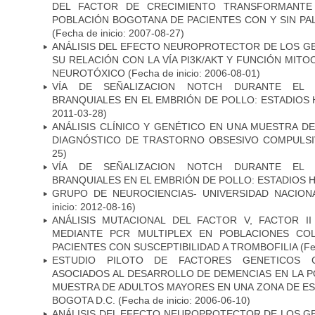
DEL FACTOR DE CRECIMIENTO TRANSFORMANTE 
POBLACIÓN BOGOTANA DE PACIENTES CON Y SIN PAL
(Fecha de inicio: 2007-08-27)
ANÁLISIS DEL EFECTO NEUROPROTECTOR DE LOS GEN
SU RELACIÓN CON LA VÍA PI3K/AKT Y FUNCIÓN MIT
NEUROTÓXICO
(Fecha de inicio: 2006-08-01)
VÍA DE SEÑALIZACION NOTCH DURANTE EL
BRANQUIALES EN EL EMBRIÓN DE POLLO: ESTADIOS 
2011-03-28)
ANÁLISIS CLÍNICO Y GENÉTICO EN UNA MUESTRA 
DIAGNÓSTICO DE TRASTORNO OBSESIVO COMPULS
25)
VÍA DE SEÑALIZACION NOTCH DURANTE EL
BRANQUIALES EN EL EMBRIÓN DE POLLO: ESTADIOS H
GRUPO DE NEUROCIENCIAS- UNIVERSIDAD NACION
inicio: 2012-08-16)
ANÁLISIS MUTACIONAL DEL FACTOR V, FACTOR I
MEDIANTE PCR MULTIPLEX EN POBLACIONES CO
PACIENTES CON SUSCEPTIBILIDAD A TROMBOFILIA
(Fe
ESTUDIO PILOTO DE FACTORES GENETICOS C
ASOCIADOS AL DESARROLLO DE DEMENCIAS EN LA PO
MUESTRA DE ADULTOS MAYORES EN UNA ZONA DE E
BOGOTA D.C.
(Fecha de inicio: 2006-06-10)
ANÁLISIS DEL EFECTO NEUROPROTECTOR DE LOS GEN