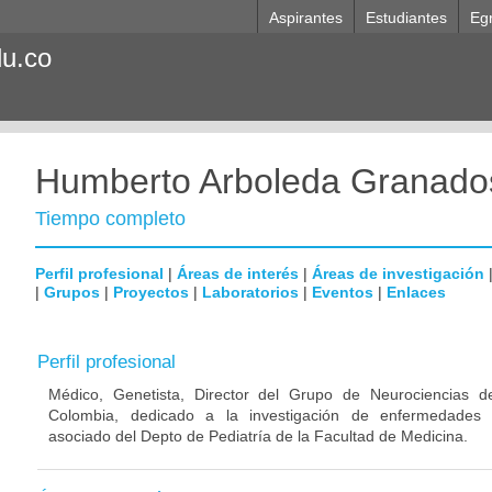
Aspirantes
Estudiantes
Eg
du.co
Humberto Arboleda Granado
Tiempo completo
Perfil profesional
|
Áreas de interés
|
Áreas de investigación
|
Grupos
|
Proyectos
|
Laboratorios
|
Eventos
|
Enlaces
Perfil profesional
Médico, Genetista, Director del Grupo de Neurociencias d
Colombia, dedicado a la investigación de enfermedades n
asociado del Depto de Pediatría de la Facultad de Medicina.