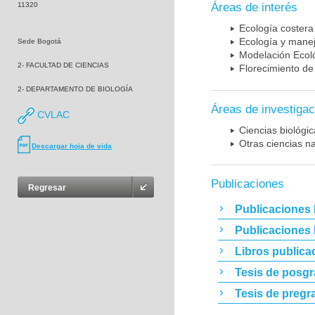
11320
Áreas de interés
Ecología costera
Ecología y mane
Sede Bogotá
Modelación Ecol
2- FACULTAD DE CIENCIAS
Florecimiento de
2- DEPARTAMENTO DE BIOLOGÍA
Áreas de investigac
CVLAC
Ciencias biológi
Otras ciencias n
Descargar hoja de vida
Publicaciones
Regresar
Publicaciones 
Publicaciones
Libros publica
Tesis de posg
Tesis de pregr