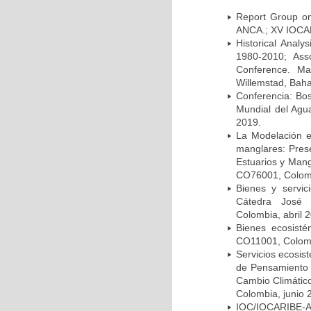
Report Group on
ANCA.; XV IOCAR
Historical Analy
1980-2010; Asso
Conference. Ma
Willemstad, Bah
Conferencia: Bo
Mundial del Agu
2019.
La Modelación e
manglares: Prese
Estuarios y Man
CO76001, Colom
Bienes y servic
Cátedra José
Colombia, abril 
Bienes ecosist
CO11001, Colombi
Servicios ecosis
de Pensamiento 
Cambio Climático
Colombia, junio 
IOC/IOCARIBE-