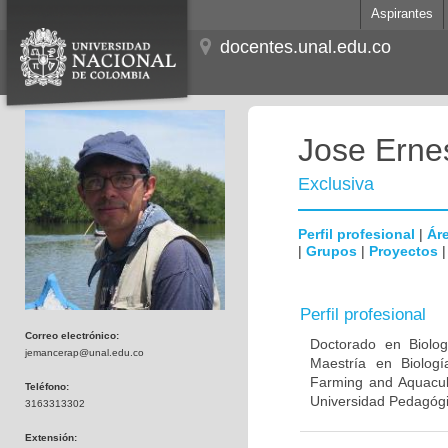
Aspirantes
docentes.unal.edu.co
Jose Erne
Exclusiva
Perfil profesional
|
Áre
|
Grupos
|
Proyectos
Perfil profesional
Correo electrónico:
Doctorado en Biologí
jemancerap@unal.edu.co
Maestría en Biologí
Farming and Aquacult
Teléfono:
Universidad Pedagógi
3163313302
Extensión: