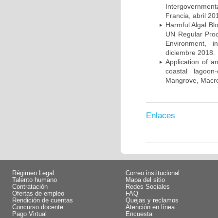
Intergovernmen
Francia, abril 20
Harmful Algal Bl
UN Regular Proc
Environment, i
diciembre 2018.
Application of a
coastal lagoon
Mangrove, Macro
Enlaces
Régimen Legal
Correo institucional
Talento humano
Mapa del sitio
Contratación
Redes Sociales
Ofertas de empleo
FAQ
Rendición de cuentas
Quejas y reclamos
Concurso docente
Atención en línea
Pago Virtual
Encuesta