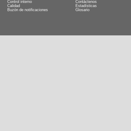
Control interno
Contáctenos
Calidad
Estadísticas
Buzón de notificaciones
Glosario