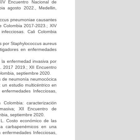
 XIV Encuentro Nacional de
bia agosto 2022., Medellin,
ococcus pneumoniae causantes
e Colombia 2017-2023.; XIV
infecciosas. Cali Colombia
s por Staphylococcus aureus
estigadores en enfermedades
e la enfermedad invasiva por
. 2017 2019.; XII Encuentro
olombia, septiembre 2020.
ipos de neumonía neumocócica
 un estudio multicéntrico en
 enfermedades Infecciosas,
 Colombia: caracterización
 masiva; XII Encuentro de
mbia, septiembre 2020.
z L. Costo económico de las
es a carbapenémicos en una
en enfermedades Infecciosas,