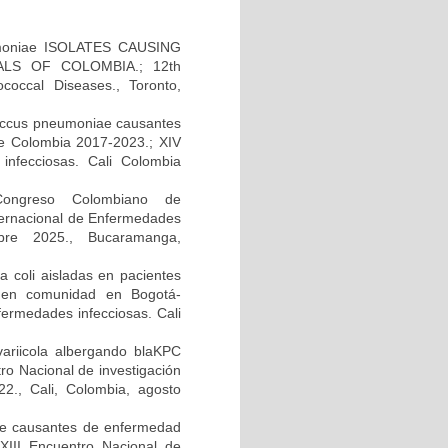
moniae ISOLATES CAUSING
LS OF COLOMBIA.; 12th
occal Diseases., Toronto,
ococcus pneumoniae causantes
e Colombia 2017-2023.; XIV
infecciosas. Cali Colombia
 Congreso Colombiano de
ternacional de Enfermedades
bre 2025., Bucaramanga,
 coli aisladas en pacientes
da en comunidad en Bogotá-
fermedades infecciosas. Cali
variicola albergando blaKPC
tro Nacional de investigación
2., Cali, Colombia, agosto
ae causantes de enfermedad
XIII Encuentro Nacional de