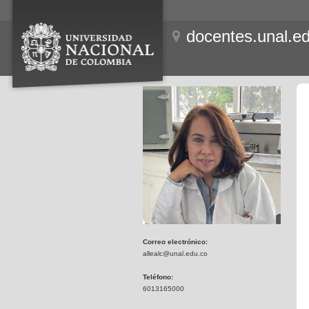
docentes.unal.e
Correo electrónico:
allealc@unal.edu.co
Teléfono:
6013165000