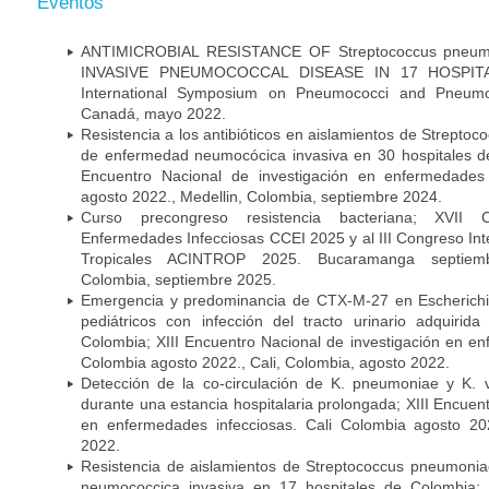
Eventos
ANTIMICROBIAL RESISTANCE OF Streptococcus pneu
INVASIVE PNEUMOCOCCAL DISEASE IN 17 HOSPITA
International Symposium on Pneumococci and Pneumoc
Canadá, mayo 2022.
Resistencia a los antibióticos en aislamientos de Strept
de enfermedad neumocócica invasiva en 30 hospitales d
Encuentro Nacional de investigación en enfermedades 
agosto 2022., Medellin, Colombia, septiembre 2024.
Curso precongreso resistencia bacteriana; XVII
Enfermedades Infecciosas CCEI 2025 y al III Congreso In
Tropicales ACINTROP 2025. Bucaramanga septiem
Colombia, septiembre 2025.
Emergencia y predominancia de CTX-M-27 en Escherichia
pediátricos con infección del tracto urinario adquiri
Colombia; XIII Encuentro Nacional de investigación en en
Colombia agosto 2022., Cali, Colombia, agosto 2022.
Detección de la co-circulación de K. pneumoniae y K. 
durante una estancia hospitalaria prolongada; XIII Encuen
en enfermedades infecciosas. Cali Colombia agosto 202
2022.
Resistencia de aislamientos de Streptococcus pneumoni
neumococcica invasiva en 17 hospitales de Colombia; 