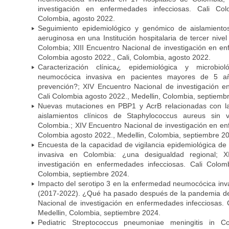
investigación en enfermedades infecciosas. Cali Col
Colombia, agosto 2022.
Seguimiento epidemiológico y genómico de aislamient
aeruginosa en una Institución hospitalaria de tercer niv
Colombia; XIII Encuentro Nacional de investigación en en
Colombia agosto 2022., Cali, Colombia, agosto 2022.
Caracterización clínica¿ epidemiológica y microbi
neumocócica invasiva en pacientes mayores de 5 a
prevención?; XIV Encuentro Nacional de investigación e
Cali Colombia agosto 2022., Medellin, Colombia, septiemb
Nuevas mutaciones en PBP1 y AcrB relacionadas con la 
aislamientos clínicos de Staphylococcus aureus sin
Colombia.; XIV Encuentro Nacional de investigación en en
Colombia agosto 2022., Medellin, Colombia, septiembre 2
Encuesta de la capacidad de vigilancia epidemiológica d
invasiva en Colombia: ¿una desigualdad regional; 
investigación en enfermedades infecciosas. Cali Colom
Colombia, septiembre 2024.
Impacto del serotipo 3 en la enfermedad neumocócica inv
(2017-2022). ¿Qué ha pasado después de la pandemia d
Nacional de investigación en enfermedades infecciosas. 
Medellin, Colombia, septiembre 2024.
Pediatric Streptococcus pneumoniae meningitis in C