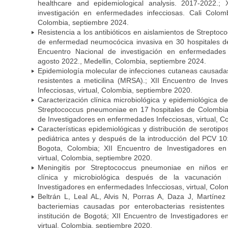
healthcare and epidemiological analysis. 2017-2022.;
investigación en enfermedades infecciosas. Cali Colom
Colombia, septiembre 2024.
Resistencia a los antibióticos en aislamientos de Strept
de enfermedad neumocócica invasiva en 30 hospitales d
Encuentro Nacional de investigación en enfermedades 
agosto 2022., Medellin, Colombia, septiembre 2024.
Epidemiología molecular de infecciones cutaneas causada
resistentes a meticilina (MRSA).; XII Encuentro de Inv
Infecciosas, virtual, Colombia, septiembre 2020.
Caracterización clínica microbiológica y epidemiológica d
Streptococcus pneumoniae en 17 hospitales de Colombia
de Investigadores en enfermedades Infecciosas, virtual, C
Características epidemiológicas y distribución de serot
pediátrica antes y después de la introducción del PCV 10:
Bogota, Colombia; XII Encuentro de Investigadores en
virtual, Colombia, septiembre 2020.
Meningitis por Streptococcus pneumoniae en niños en
clínica y microbiológica después de la vacunación
Investigadores en enfermedades Infecciosas, virtual, Colo
Beltrán L, Leal AL, Alvis N, Porras A, Daza J, Martíne
bacteriemias causadas por enterobacterias resistent
institución de Bogotá; XII Encuentro de Investigadores 
virtual, Colombia, septiembre 2020.