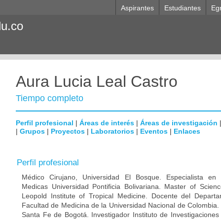
Aspirantes
Estudiantes
Eg
du.co
Aura Lucia Leal Castro
Tiempo completo
Perfil profesional
|
Áreas de interés
|
Áreas de investigación
|
Grupos
|
Proyectos
|
Laboratorios
|
Eventos
|
Enlaces
Perfil profesional
Médico Cirujano, Universidad El Bosque. Especialista en M
Medicas Universidad Pontificia Bolivariana. Master of Scien
Leopold Institute of Tropical Medicine. Docente del Depart
Facultad de Medicina de la Universidad Nacional de Colombia. 
Santa Fe de Bogotá. Investigador Instituto de Investigaciones