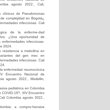
ombia agosto 2022., Cali,
os clínicos de Pseudomonas
el de complejidad en Bogotá¿
fermedades infecciosas. Cali
ológica de la enferme-dad
ños. ¿Una oportunidad de
n enfermedades infecciosas.
re 2024.
resistencia a meticilina en
 variantes del gen mec en
fermedades infecciosas. Cali
024.
e la enfermedad neumocócica
XIV Encuentro Nacional de
bia agosto 2022., Medellin,
asiva pediátrica en Colombia
e COVID-19?; XIV Encuentro
Cali Colombia agosto 2022.,
olombia: a compre-hensive