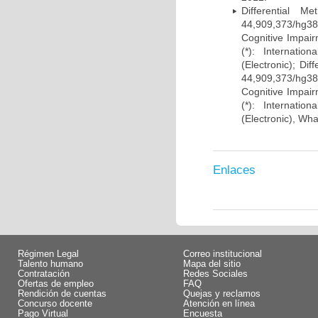
Differential 
44,909,373/hg38)
Cognitive Impairm
(*): Internati
(Electronic); Di
44,909,373/hg38)
Cognitive Impairm
(*): Internati
(Electronic), Wh
Enlaces
Régimen Legal
Correo institucional
Talento humano
Mapa del sitio
Contratación
Redes Sociales
Ofertas de empleo
FAQ
Rendición de cuentas
Quejas y reclamos
Concurso docente
Atención en línea
Pago Virtual
Encuesta