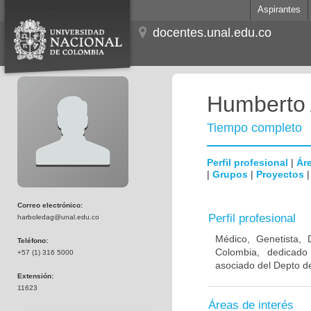
Aspirantes
docentes.unal.edu.co
Humberto 
Tiempo completo
Perfil profesional
|
Áre
|
Grupos
|
Proyectos
Correo electrónico:
Perfil profesional
harboledag@unal.edu.co
Médico, Genetista, 
Teléfono:
Colombia, dedicado
+57 (1) 316 5000
asociado del Depto de
Extensión:
11623
Áreas de interés