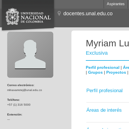
Aspirantes
docentes.unal.edu.co
Myriam Lu
Exclusiva
Perfil profesional
|
Áre
|
Grupos
|
Proyectos
Correo electrónico:
Perfil profesional
mlnavarretej@unal.edu.co
Teléfono:
+57 (1) 316 5000
Áreas de interés
Extensión:
---