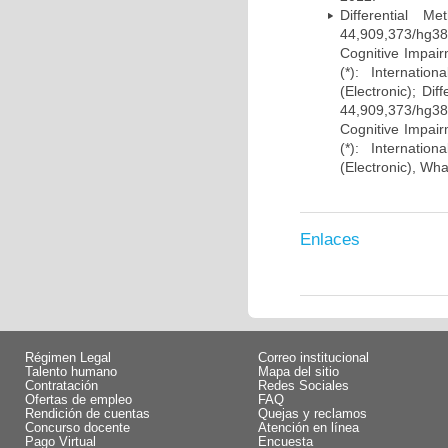
Differential 
44,909,373/hg38)
Cognitive Impairm
(*): Internati
(Electronic); Di
44,909,373/hg38)
Cognitive Impairm
(*): Internati
(Electronic), Wh
Enlaces
Régimen Legal
Correo institucional
Talento humano
Mapa del sitio
Contratación
Redes Sociales
Ofertas de empleo
FAQ
Rendición de cuentas
Quejas y reclamos
Concurso docente
Atención en línea
Pago Virtual
Encuesta