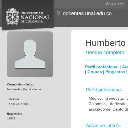
Aspirantes
docentes.unal.edu.co
Humberto 
Tiempo completo
Perfil profesional
|
Áre
|
Grupos
|
Proyectos
Correo electrónico:
Perfil profesional
harboledag@unal.edu.co
Médico, Genetista, 
Teléfono:
Colombia, dedicado
+57 (1) 316 5000
asociado del Depto de
Extensión:
11623
Áreas de interés