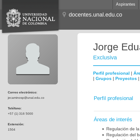
Aspirantes
docentes.unal.edu.co
Jorge Edu
Exclusiva
Perfil profesional
|
Áre
|
Grupos
|
Proyectos
Correo electrónico:
Perfil profesional
jecaminosp@unal.edu.co
Teléfono:
+57 (1) 316 5000
Áreas de interés
Extensión:
Regulación de la
1504
Regulación del b