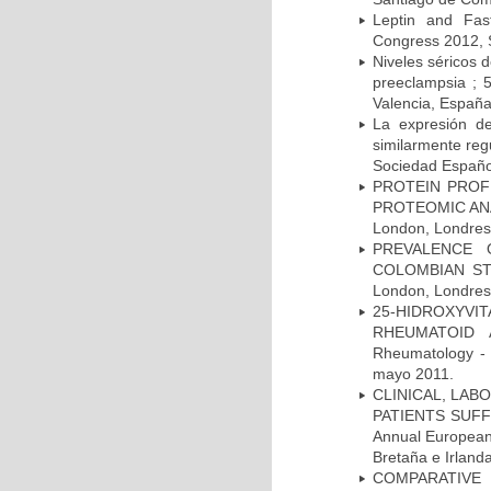
Leptin and Fas
Congress 2012, 
Niveles séricos d
preeclampsia ; 
Valencia, Españ
La expresión d
similarmente reg
Sociedad Español
PROTEIN PROF
PROTEOMIC ANAL
London, Londres,
PREVALENCE 
COLOMBIAN STU
London, Londres,
25-HIDROXYVI
RHEUMATOID A
Rheumatology - 
mayo 2011.
CLINICAL, LAB
PATIENTS SUFF
Annual European
Bretaña e Irland
COMPARATIVE