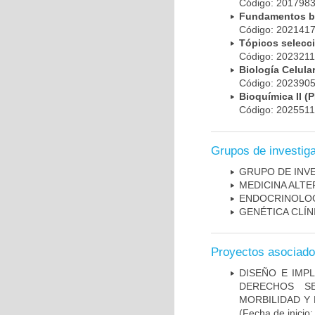
Código: 20179
Fundamentos bá
Código: 20214
Tópicos selec
Código: 202321
Biología Celul
Código: 20239
Bioquímica II 
Código: 202551
Grupos de investig
GRUPO DE INVES
MEDICINA ALTE
ENDOCRINOLOG
GENÉTICA CLÍN
Proyectos asociad
DISEÑO E IMP
DERECHOS S
MORBILIDAD Y
(Fecha de inicio