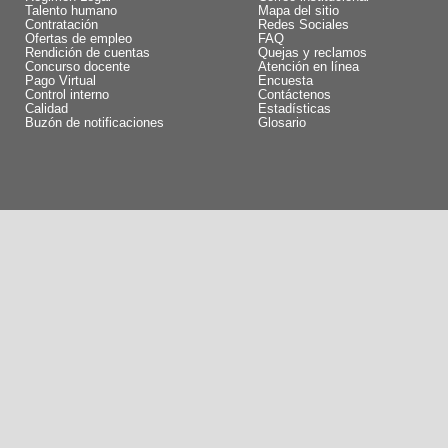
Talento humano
Mapa del sitio
Contratación
Redes Sociales
Ofertas de empleo
FAQ
Rendición de cuentas
Quejas y reclamos
Concurso docente
Atención en línea
Pago Virtual
Encuesta
Control interno
Contáctenos
Calidad
Estadísticas
Buzón de notificaciones
Glosario