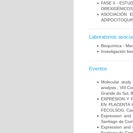
FASE II - EST
OREXIGÉNICOS
ASOCIACIÓN E
ADIPOCITOQUI
Laboratorios asoci
Bioquímica - Med
Investigación bi
Eventos
Molecular study 
analysis ; VIII 
Grande do Sul, B
EXPRESION Y 
EN PLACENTA HU
FECOLSOG, Cart
Expression and 
Santiago de Com
Expression and 
Santiago de Com