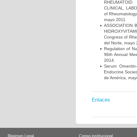
RHEUMATOID 
CLINICAL, LABO
of Rheumatology 
mayo 2011.
ASSOCIATION 
HIDROXYVITAMI
Congress of Rhe
del Norte, mayo 
Regulation of N
96th Annual Mee
2014.
Serum Omentin-
Endocrine Socies
de América, may
Enlaces
Régimen Legal
Correo institucional