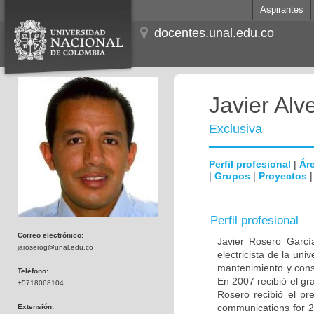
Aspirantes
docentes.unal.edu.co
Javier Alv
Exclusiva
Perfil profesional
|
Áre
|
Grupos
|
Proyectos
Perfil profesional
Correo electrónico:
Javier Rosero Garcí
jaroserog@unal.edu.co
electricista de la un
mantenimiento y cons
Teléfono:
En 2007 recibió el gr
+5718068104
Rosero recibió el p
communications for 2
Extensión: