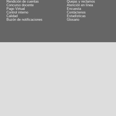
Rendición de cuentas
Quejas y reclamos
Concurso docente
Atención en línea
Pago Virtual
Encuesta
Control interno
Contáctenos
Calidad
Estadísticas
Buzón de notificaciones
Glosario