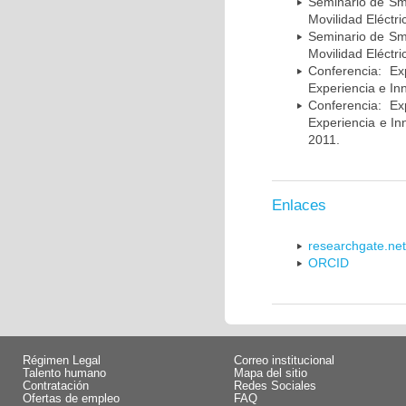
Seminario de Sma
Movilidad Eléctr
Seminario de Sma
Movilidad Eléctr
Conferencia: Ex
Experiencia e In
Conferencia: Ex
Experiencia e I
2011.
Enlaces
researchgate.net
ORCID
Régimen Legal
Correo institucional
Talento humano
Mapa del sitio
Contratación
Redes Sociales
Ofertas de empleo
FAQ