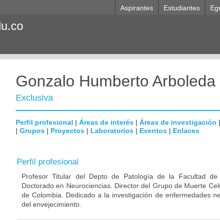
Aspirantes
Estudiantes
Eg
du.co
Gonzalo Humberto Arboleda
Exclusiva
Perfil profesional
|
Áreas de interés
|
Áreas de investigación
|
Grupos
|
Proyectos
|
Laboratorios
|
Eventos
|
Enlaces
Perfil profesional
Profesor Titular del Depto de Patología de la Facultad de
Doctorado en Neurociencias. Director del Grupo de Muerte Celu
de Colombia. Dedicado a la investigación de enfermedades ne
del envejecimiento.