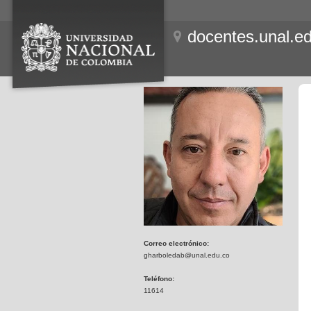
docentes.unal.e
Correo electrónico:
gharboledab@unal.edu.co
Teléfono:
11614