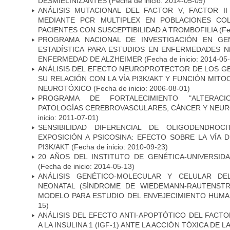
DESMIELINIZANTES
(Fecha de inicio: 2014-05-09)
ANÁLISIS MUTACIONAL DEL FACTOR V, FACTOR I
MEDIANTE PCR MULTIPLEX EN POBLACIONES CO
PACIENTES CON SUSCEPTIBILIDAD A TROMBOFILIA
(Fe
PROGRAMA NACIONAL DE INVESTIGACIÓN EN GEN
ESTADÍSTICA PARA ESTUDIOS EN ENFERMEDADES NE
ENFERMEDAD DE ALZHEIMER
(Fecha de inicio: 2014-05
ANÁLISIS DEL EFECTO NEUROPROTECTOR DE LOS GEN
SU RELACIÓN CON LA VÍA PI3K/AKT Y FUNCIÓN MIT
NEUROTÓXICO
(Fecha de inicio: 2006-08-01)
PROGRAMA DE FORTALECIMIENTO "ALTERAC
PATOLOGÍAS CEREBROVASCULARES, CÁNCER Y NEU
inicio: 2011-07-01)
SENSIBILIDAD DIFERENCIAL DE OLIGODENDRO
EXPOSICIÓN A PSICOSINA: EFECTO SOBRE LA VÍA 
PI3K/AKT
(Fecha de inicio: 2010-09-23)
20 AÑOS DEL INSTITUTO DE GENÉTICA-UNIVERSID
(Fecha de inicio: 2014-05-13)
ANÁLISIS GENÉTICO-MOLECULAR Y CELULAR DE
NEONATAL (SÍNDROME DE WIEDEMANN-RAUTENSTR
MODELO PARA ESTUDIO DEL ENVEJECIMIENTO HUM
15)
ANÁLISIS DEL EFECTO ANTI-APOPTÓTICO DEL FACTO
A LA INSULINA 1 (IGF-1) ANTE LA ACCIÓN TÓXICA DE