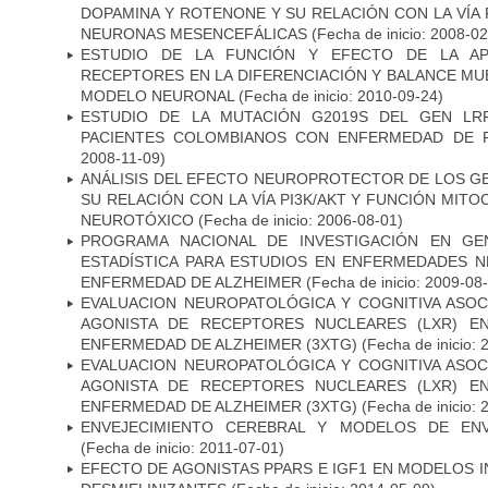
DOPAMINA Y ROTENONE Y SU RELACIÓN CON LA VÍA 
NEURONAS MESENCEFÁLICAS
(Fecha de inicio: 2008-0
ESTUDIO DE LA FUNCIÓN Y EFECTO DE LA AP
RECEPTORES EN LA DIFERENCIACIÓN Y BALANCE MU
MODELO NEURONAL
(Fecha de inicio: 2010-09-24)
ESTUDIO DE LA MUTACIÓN G2019S DEL GEN LR
PACIENTES COLOMBIANOS CON ENFERMEDAD DE 
2008-11-09)
ANÁLISIS DEL EFECTO NEUROPROTECTOR DE LOS GEN
SU RELACIÓN CON LA VÍA PI3K/AKT Y FUNCIÓN MIT
NEUROTÓXICO
(Fecha de inicio: 2006-08-01)
PROGRAMA NACIONAL DE INVESTIGACIÓN EN GEN
ESTADÍSTICA PARA ESTUDIOS EN ENFERMEDADES NE
ENFERMEDAD DE ALZHEIMER
(Fecha de inicio: 2009-08
EVALUACION NEUROPATOLÓGICA Y COGNITIVA ASOC
AGONISTA DE RECEPTORES NUCLEARES (LXR) E
ENFERMEDAD DE ALZHEIMER (3XTG)
(Fecha de inicio: 
EVALUACION NEUROPATOLÓGICA Y COGNITIVA ASOC
AGONISTA DE RECEPTORES NUCLEARES (LXR) E
ENFERMEDAD DE ALZHEIMER (3XTG)
(Fecha de inicio: 
ENVEJECIMIENTO CEREBRAL Y MODELOS DE ENV
(Fecha de inicio: 2011-07-01)
EFECTO DE AGONISTAS PPARS E IGF1 EN MODELOS 