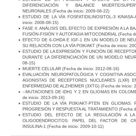
DIFERENCIACIÓN Y BALANCE MUERTE/SUPE
NEURONALES
(Fecha de inicio: 2009-08-22)
ESTUDIO DE LA VÍA FOSFATIDILINOSITOL-3 KINASA
inicio: 2008-08-15)
FASE II: ANÁLISIS DEL EFECTO DE EXPRESIÓN A LA B
FUSIÓN-FISIÓN Y AUTOFAGIA MITOCONDRIAL
(Fecha de
EFECTO DE 6-OHDA E IGF-1 EN UN MODELO DE NE
SU RELACIÓN CON LA VÍA PI3K/AKT
(Fecha de inicio: 20
ESTUDIO DE LA EXPRESIÓN Y FUNCIÓN DE RECEPTO
DURANTE LA DIFERENCIACIÓN DE UN MODELO NEU
08-15)
MUERTE CELULAR
(Fecha de inicio: 2012-08-16)
EVALUACIÓN NEUROPATOLÓGICA Y COGNITIVA ASOC
AGONISTAS DE RECEPTORES NUCLEARES (LXR) 
ENFERMEDAD DE ALZHEIMER (3XTG)
(Fecha de inicio: 
--MUTACIONES DE IDH1 Y 2 EN GLIOMAS EN COLOMB
de inicio: 2013-09-16)
ESTUDIO DE LA VÍA PI3K/AKT-PTEN EN GLIOMAS: R
PROGRESIÓN Y RESPUESTA AL TRATAMIENTO
(Fecha de
ESTUDIO DEL EFECTO DE LA REGULACIÓN A LA
OLIGODENDROCITOS: PAPEL DEL FACTOR DE CR
INSULINA-1
(Fecha de inicio: 2009-10-11)