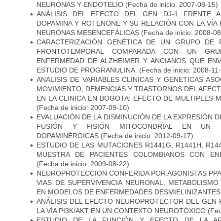
NEURONAS Y ENDOTELIO
(Fecha de inicio: 2007-08-15)
ANÁLISIS DEL EFECTO DEL GEN DJ-1 FRENTE A 
DOPAMINA Y ROTENONE Y SU RELACIÓN CON LA VÍA 
NEURONAS MESENCEFÁLICAS
(Fecha de inicio: 2008-0
CARACTERIZACIÓN GENÉTICA DE UN GRUPO DE 
FRONTOTEMPORAL COMPARADA CON UN GRU
ENFERMEDAD DE ALZHEIMER Y ANCIANOS QUE EN
ESTUDIO DE PROGRANULINA.
(Fecha de inicio: 2008-11
ANALISIS DE VARIABLES CLINICAS Y GENETICAS AS
MOVIMIENTO, DEMENCIAS Y TRASTORNOS DEL AFEC
EN LA CLINICA EN BOGOTA: EFECTO DE MULTIPLES
(Fecha de inicio: 2007-09-10)
EVALUACIÓN DE LA DISMINUCIÓN DE LA EXPRESIÓN 
FUSIÓN Y FISIÓN MITOCONDRIAL EN UN
DOPAMINÉRGICAS
(Fecha de inicio: 2012-09-17)
ESTUDIO DE LAS MUTACIONES R1441G, R1441H, R14
MUESTRA DE PACIENTES COLOMBIANOS CON EN
(Fecha de inicio: 2009-08-22)
NEUROPROTECCION CONFERIDA POR AGONISTAS PPAR
VIAS DE SUPERVIVENCIA NEURONAL, METABOLISMO
EN MODELOS DE ENFERMEDADES DESMIELINIZANTES
ANÁLISIS DEL EFECTO NEUROPROTECTOR DEL GEN 
LA VÍA PI3K/AKT EN UN CONTEXTO NEUROTÓXICO
(Fec
ESTUDIO DE LA FUNCIÓN Y EFECTO DE LA AP