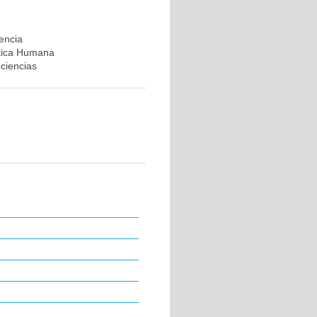
rencia
ética Humana
ociencias