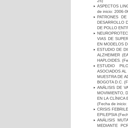
25)
ASPECTOS LIN
de inicio: 2006-0
PATRONES DE
DESARROLLO D
DE POLLO ENTR
NEUROPROTECC
VIAS DE SUPE
EN MODELOS D
ESTUDIO DE D
ALZHEIMER (E
HAPLOIDES.
(Fe
ESTUDIO PIL
ASOCIADOS AL 
MUESTRA DE A
BOGOTA D.C.
(F
ANÁLISIS DE V
MOVIMIENTO, 
EN LA CLÍNICA
(Fecha de inicio
CRISIS FEBRIL
EPILEPSIA
(Fech
ANÁLISIS MUT
MEDIANTE PC