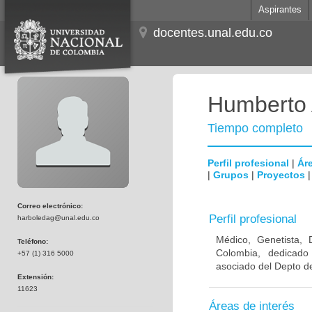
Aspirantes
docentes.unal.edu.co
Humberto 
Tiempo completo
Perfil profesional
|
Áre
|
Grupos
|
Proyectos
Correo electrónico:
Perfil profesional
harboledag@unal.edu.co
Médico, Genetista, 
Teléfono:
Colombia, dedicado
+57 (1) 316 5000
asociado del Depto de
Extensión:
11623
Áreas de interés