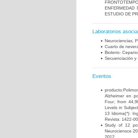
FRONTOTEMP
ENFERMEDAD D
ESTUDIO DE P
Laboratorios asoci
Neurociencias, P
Cuarto de nevera
Bioterio- Cepario
Secuenciación y 
Eventos
producto:Poli
Alzheimer en po
Four; from 44,9
Levels in Subject
13 Idioma(*): In
Revista: 1422-00
Study of 12 pol
Neurociensce 20
2012.