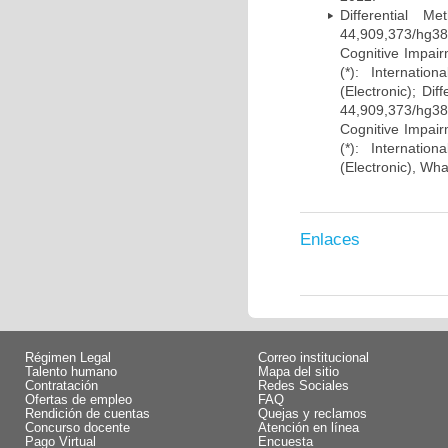
Differential 
44,909,373/hg38)
Cognitive Impairm
(*): Internati
(Electronic); Di
44,909,373/hg38)
Cognitive Impairm
(*): Internati
(Electronic), Wh
Enlaces
Régimen Legal
Correo institucional
Talento humano
Mapa del sitio
Contratación
Redes Sociales
Ofertas de empleo
FAQ
Rendición de cuentas
Quejas y reclamos
Concurso docente
Atención en línea
Pago Virtual
Encuesta