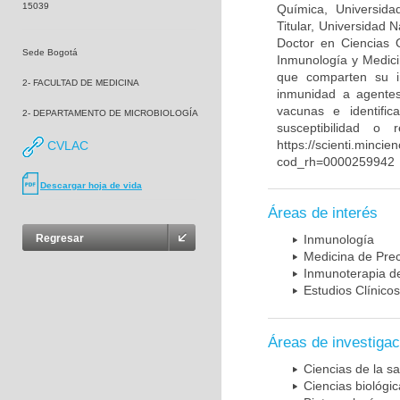
15039
Química, Universida
Titular, Universidad
Doctor en Ciencias 
Sede Bogotá
Inmunología y Medici
que comparten su in
2- FACULTAD DE MEDICINA
inmunidad a agentes 
vacunas e identifi
2- DEPARTAMENTO DE MICROBIOLOGÍA
susceptibilidad o
https://scienti.mincie
CVLAC
cod_rh=0000259942
Descargar hoja de vida
Áreas de interés
Regresar
Inmunología
Medicina de Prec
Inmunoterapia d
Estudios Clínicos
Áreas de investigac
Ciencias de la sa
Ciencias biológi