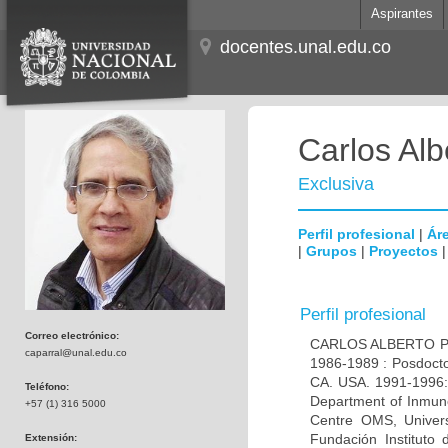
Aspirantes
docentes.unal.edu.co
Carlos Alb
Exclusiva
Perfil profesional
|
Áre
|
Grupos
|
Proyectos
Perfil profesional
Correo electrónico:
CARLOS ALBERTO PAR
caparral@unal.edu.co
1986-1989 : Posdocto
CA. USA. 1991-1996: 
Teléfono:
Department of Inmuno
+57 (1) 316 5000
Centre OMS, Univers
Fundación Instituto
Extensión: