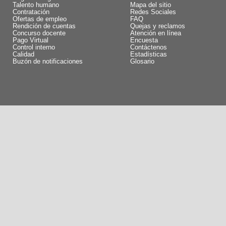
Talento humano
Mapa del sitio
Contratación
Redes Sociales
Ofertas de empleo
FAQ
Rendición de cuentas
Quejas y reclamos
Concurso docente
Atención en línea
Pago Virtual
Encuesta
Control interno
Contáctenos
Calidad
Estadísticas
Buzón de notificaciones
Glosario