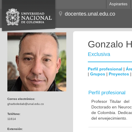
Aspirantes
docentes.unal.edu.co
Gonzalo H
Exclusiva
Perfil profesional
|
Áre
|
Grupos
|
Proyectos
Perfil profesional
Correo electrónico:
Profesor Titular de
gharboledab@unal.edu.co
Doctorado en Neuroci
de Colombia. Dedicad
Teléfono:
del envejecimiento.
11614
Extensión: