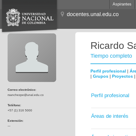
Aspirantes
docentes.unal.edu.co
Ricardo S
Tiempo completo
Perfil profesional
|
Áre
|
Grupos
|
Proyectos
Correo electrónico:
Perfil profesional
rsanchezpe@unal.edu.co
Teléfono:
+57 (1) 316 5000
Áreas de interés
Extensión:
---