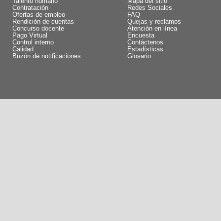
Talento humano
Mapa del sitio
Contratación
Redes Sociales
Ofertas de empleo
FAQ
Rendición de cuentas
Quejas y reclamos
Concurso docente
Atención en línea
Pago Virtual
Encuesta
Control interno
Contáctenos
Calidad
Estadísticas
Buzón de notificaciones
Glosario