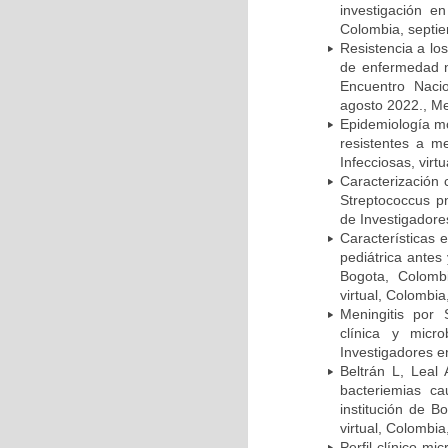
investigación e
Colombia, septi
Resistencia a lo
de enfermedad n
Encuentro Nacio
agosto 2022., Me
Epidemiología m
resistentes a m
Infecciosas, virt
Caracterización 
Streptococcus p
de Investigadore
Características 
pediátrica antes
Bogota, Colombi
virtual, Colombi
Meningitis por
clínica y micr
Investigadores e
Beltrán L, Leal
bacteriemias c
institución de B
virtual, Colombi
Perfil clínico m