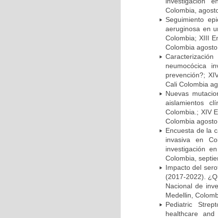
investigación 
Colombia, agost
Seguimiento ep
aeruginosa en un
Colombia; XIII E
Colombia agosto 
Caracterizació
neumocócica in
prevención?; XI
Cali Colombia ag
Nuevas mutacion
aislamientos c
Colombia.; XIV E
Colombia agosto 
Encuesta de la 
invasiva en Co
investigación e
Colombia, septi
Impacto del sero
(2017-2022). ¿Q
Nacional de inv
Medellin, Colomb
Pediatric Stre
healthcare and 