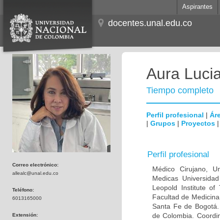
Aspirantes
docentes.unal.edu.co
Aura Lucia
Tiempo completo
Perfil profesional
|
Áre
|
Grupos
|
Proyectos
Perfil profesional
Correo electrónico:
Médico Cirujano, Un
allealc@unal.edu.co
Medicas Universidad 
Leopold Institute of
Teléfono:
Facultad de Medicina
6013165000
Santa Fe de Bogotá. I
de Colombia. Coordin
Extensión: