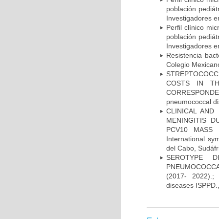
población pediá
Investigadores e
Perfil clínico m
población pediá
Investigadores e
Resistencia bac
Colegio Mexicano
STREPTOCOCCU
COSTS IN TH
CORRESPONDENC
pneumococcal di
CLINICAL AND
MENINGITIS 
PCV10 MASS V
International 
del Cabo, Sudáfr
SEROTYPE DI
PNEUMOCOCCAL
(2017- 2022).;
diseases ISPPD.,