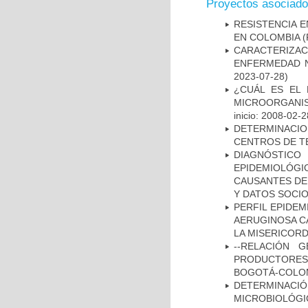
Proyectos asociad
RESISTENCIA 
EN COLOMBIA
(
CARACTERIZA
ENFERMEDAD N
2023-07-28)
¿CUÁL ES EL 
MICROORGANIS
inicio: 2008-02-2
DETERMINACI
CENTROS DE T
DIAGNÓSTICO 
EPIDEMIOLÓG
CAUSANTES DE
Y DATOS SOCI
PERFIL EPIDE
AERUGINOSA CA
LA MISERICORDI
--RELACIÓN 
PRODUCTORES
BOGOTÁ-COLOM
DETERMINAC
MICROBIOLÓG